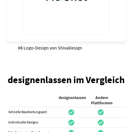
#8 Logo-Design von
ShivaDesign
designenlassen im Vergleich
designenlassen
Andere
K
Plattformen
check_circle
check_circle
check_cir
Schnelle Bearbeitungszeit
check_circle
check_circle
do_not_distur
Individuelle Designs