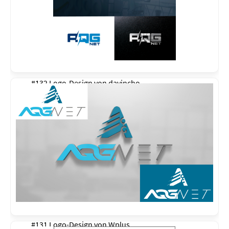
#132 Logo-Design von
davincho
#131 Logo-Design von
Wplus