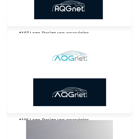
#107 Logo-Design von
arrasyiqjpr
#106 Logo-Design von
arrasyiqjpr