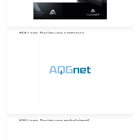
#58 Logo-Design von
santacrea
#39 Logo-Design von
mykolajmp5