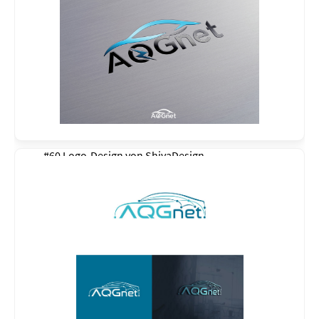
#60 Logo-Design von
ShivaDesign