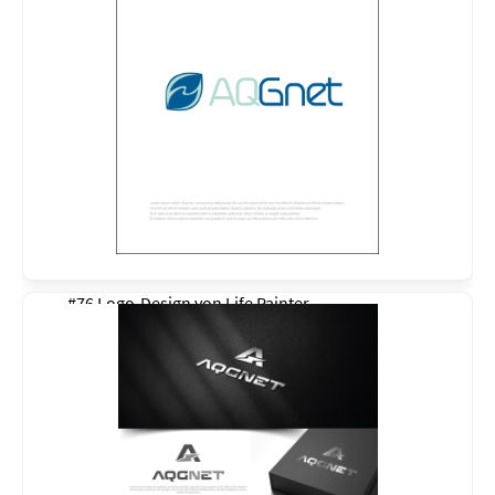
#76 Logo-Design von
Life Painter