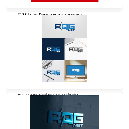
#138 Logo-Design von
arrasyiqjpr
#133 Logo-Design von
davincho