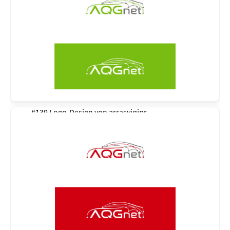
#139 Logo-Design von
arrasyiqjpr