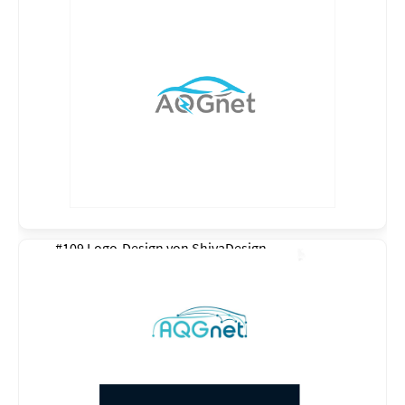
#109 Logo-Design von
ShivaDesign