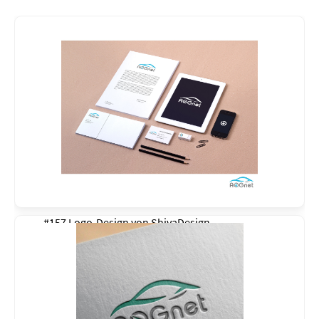
#157 Logo-Design von
ShivaDesign