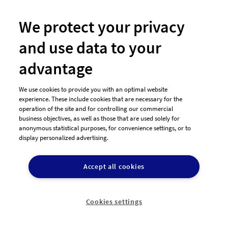
We protect your privacy
Sektflaschenetikettendesign sein. Prägnant, hip und
and use data to your
vielleicht ein bisschen frech. Soll unter Umständen
mit einem traditionsreichen (altbackenen)
advantage
Weinkellerei Weinkönig Logo kombinierbar sein..
We use cookies to provide you with an optimal website
experience. These include cookies that are necessary for the
89
400,00€
operation of the site and for controlling our commercial
Entwürfe
Preisgeld
business objectives, as well as those that are used solely for
anonymous statistical purposes, for convenience settings, or to
display personalized advertising.
Logo-Design für
freiberufliche Texterin
Accept all cookies
"
(Gesundheitswesen)
Generell bin ich für
Cookies settings
Vorschläge in alle
Richtungen offen.