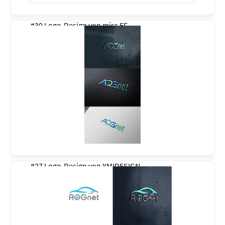
#30 Logo-Design von
miss EF
#27 Logo-Design von
YMIDESIGN