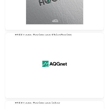
#156 Logo-Design von
ShivaDesign
#154 Logo-Design von
joker