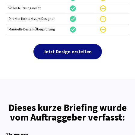
check_circle
do_not_disturb_on
do_not_distur
Volles Nutzungsrecht
check_circle
do_not_disturb_on
canc
Direkter Kontakt zum Designer
check_circle
do_not_disturb_on
canc
Manuelle Design-Überprüfung
Jetzt Design erstellen
Dieses kurze Briefing wurde
vom Auftraggeber verfasst:
Zielgruppe