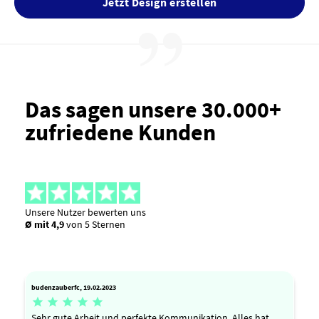
Jetzt Design erstellen
Das sagen unsere 30.000+
zufriedene Kunden
Unsere Nutzer bewerten uns
Ø mit 4,9
von 5 Sternen
budenzauberfc, 19.02.2023





Sehr gute Arbeit und perfekte Kommunikation. Alles hat