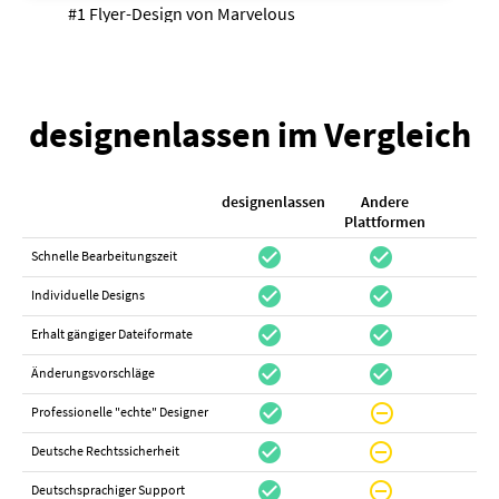
#1 Flyer-Design von
Marvelous
designenlassen im Vergleich
designenlassen
Andere
K
Plattformen
check_circle
check_circle
check_cir
Schnelle Bearbeitungszeit
check_circle
check_circle
do_not_distur
Individuelle Designs
check_circle
check_circle
canc
Erhalt gängiger Dateiformate
check_circle
check_circle
canc
Änderungsvorschläge
check_circle
do_not_disturb_on
canc
Professionelle "echte" Designer
check_circle
do_not_disturb_on
canc
Deutsche Rechtssicherheit
check_circle
do_not_disturb_on
canc
Deutschsprachiger Support