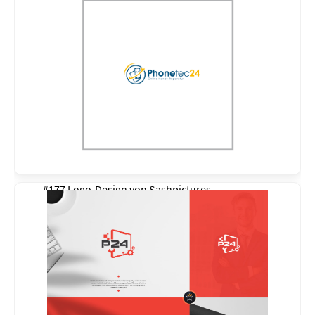
#177 Logo-Design von
Sashpictures