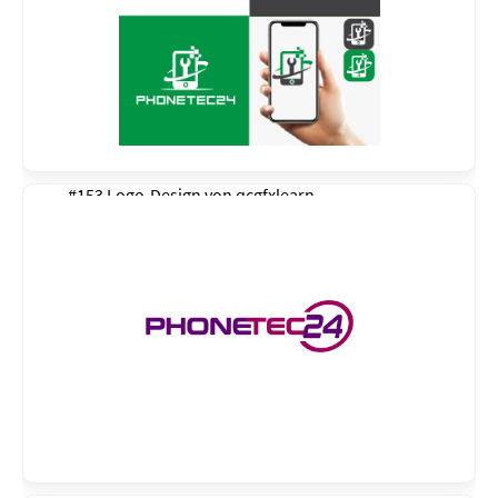
#153 Logo-Design von
qcgfxlearn