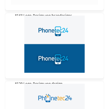
#143 Logo-Design von
brandesigns
#129 Logo-Design von
dezign