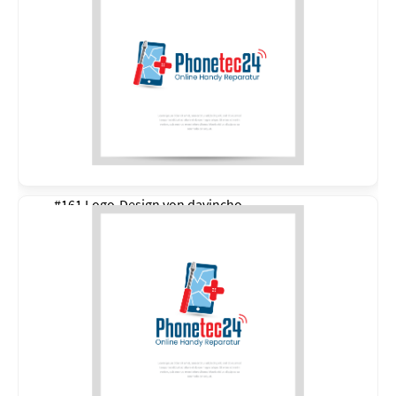
#161 Logo-Design von
davincho