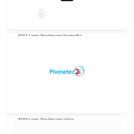
#151 Logo-Design von
kismedia
#150 Logo-Design von
joker