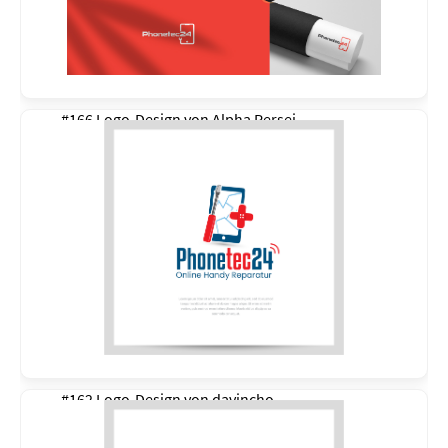
#166 Logo-Design von
Alpha Persei
#162 Logo-Design von
davincho