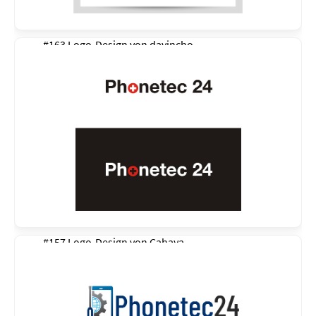
#163 Logo-Design von
davincho
#157 Logo-Design von
Cahaya