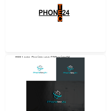
#88 Logo-Design von
FRDesign06