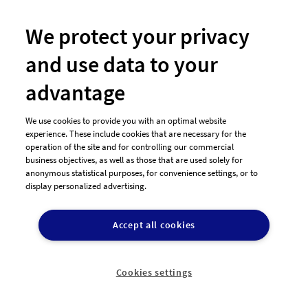
We protect your privacy
#109 Logo-Design von
Sashpictures
and use data to your
advantage
We use cookies to provide you with an optimal website
experience. These include cookies that are necessary for the
operation of the site and for controlling our commercial
business objectives, as well as those that are used solely for
anonymous statistical purposes, for convenience settings, or to
display personalized advertising.
Accept all cookies
#91 Logo-Design von
Erips
Cookies settings