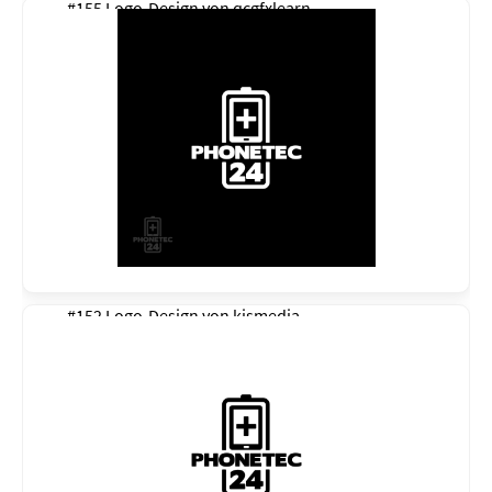
#155 Logo-Design von
qcgfxlearn
#152 Logo-Design von
kismedia