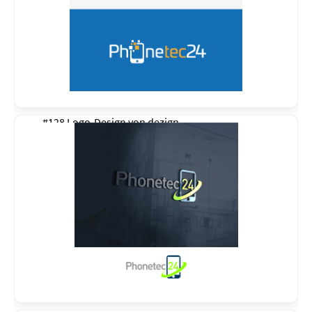
#128 Logo-Design von
dezign