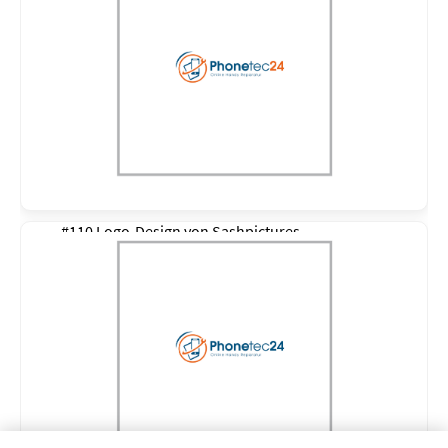
#110 Logo-Design von
Sashpictures