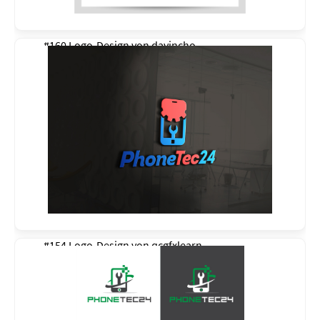
#160 Logo-Design von
davincho
#154 Logo-Design von
qcgfxlearn