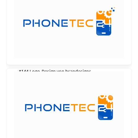
#144 Logo-Design von
brandesigns