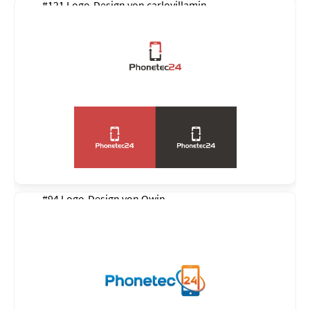
#121 Logo-Design von
carlovillamin
#94 Logo-Design von
Qwin