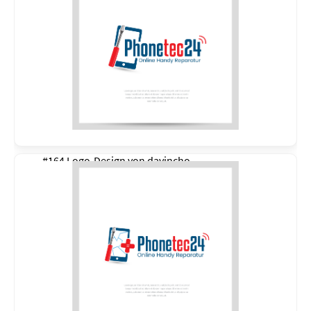
#164 Logo-Design von
davincho