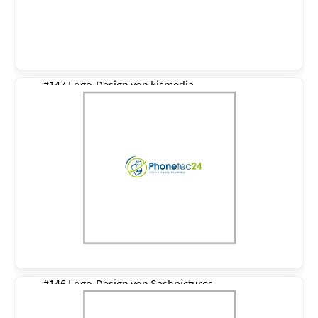
#147 Logo-Design von
kismedia
#146 Logo-Design von
Sashpictures