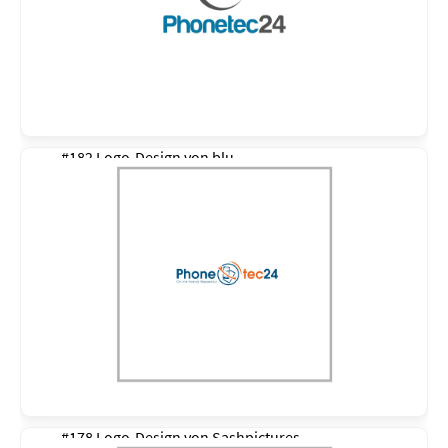
#182 Logo-Design von
blu
#178 Logo-Design von
Sashpictures