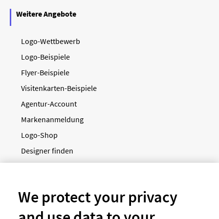
Weitere Angebote
Logo-Wettbewerb
Logo-Beispiele
Flyer-Beispiele
Visitenkarten-Beispiele
Agentur-Account
Markenanmeldung
Logo-Shop
Designer finden
Grafikdesigner in der Nähe
We protect your privacy
Über designenlassen.de
and use data to your