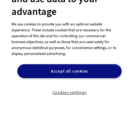
Blog
advantage
Presse
Jobs
We use cookies to provide you with an optimal website
experience. These include cookies that are necessary for the
Unsere Partner
operation of the site and for controlling our commercial
Als Designer mitmachen
business objectives, as well as those that are used solely for
anonymous statistical purposes, for convenience settings, or to
display personalized advertising.
Kontakt & Hilfe
Accept all cookies
E-Mail
Hilfe
Cookies settings
Newsletter
So funktioniert's
Unsere Zahlungsarten