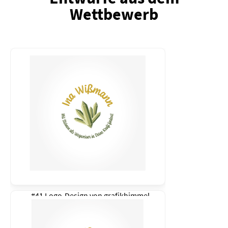
Wettbewerb
#41 Logo-Design von
grafikhimmel