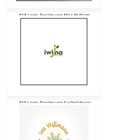
#18 Logo-Design von
Miss Maham
#15 Logo-Design von
Sashpictures