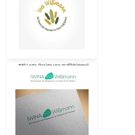
#40 Logo-Design von
grafikhimmel