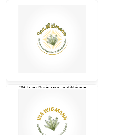
#36 Logo-Design von
grafikhimmel