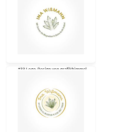
#33 Logo-Design von
grafikhimmel