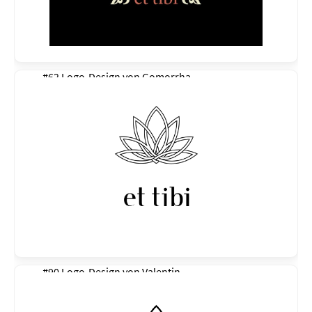
#62 Logo-Design von
Gomorrha
#90 Logo-Design von
Valentin