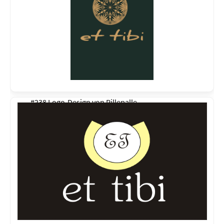
#238 Logo-Design von
Pillepalle