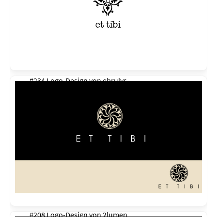
#234 Logo-Design von
ebrulys
#208 Logo-Design von
2lumen