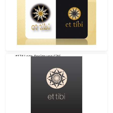
#174 Logo-Design von
GiNi