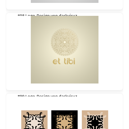
#98 Logo-Design von
darkviruz
#99 Logo-Design von
darkviruz