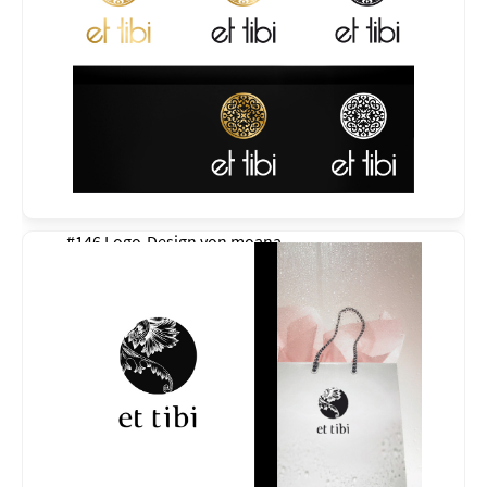
#146 Logo-Design von
moana