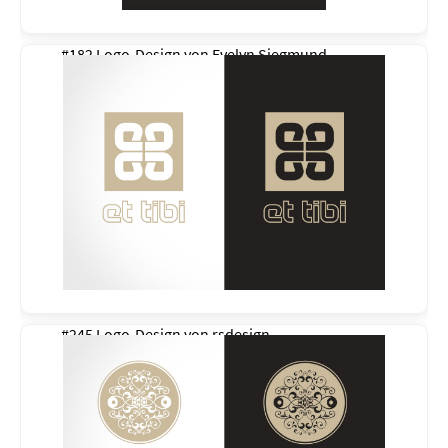
#182 Logo-Design von
Evelyn Siegmund
#245 Logo-Design von
rsdesign