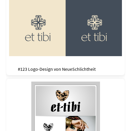
#123 Logo-Design von
NeueSchlichtheit