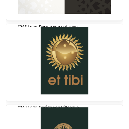
#246 Logo-Design von
rsdesign
#240 Logo-Design von
Pillepalle