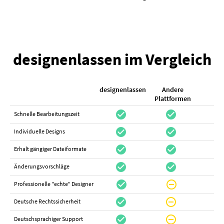
designenlassen im Vergleich
designenlassen
Andere
K
Plattformen
check_circle
check_circle
check_cir
Schnelle Bearbeitungszeit
check_circle
check_circle
do_not_distur
Individuelle Designs
check_circle
check_circle
canc
Erhalt gängiger Dateiformate
check_circle
check_circle
canc
Änderungsvorschläge
check_circle
do_not_disturb_on
canc
Professionelle "echte" Designer
check_circle
do_not_disturb_on
canc
Deutsche Rechtssicherheit
check_circle
do_not_disturb_on
canc
Deutschsprachiger Support