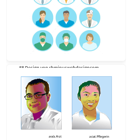
#8 Design von
rhminuswebdesigncom