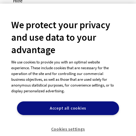
Hilfe
Newsletter
So funktioniert's
We protect your privacy
and use data to your
Unsere Zahlungsarten
advantage
We use cookies to provide you with an optimal website
experience. These include cookies that are necessary for the
operation of the site and for controlling our commercial
business objectives, as well as those that are used solely for
anonymous statistical purposes, for convenience settings, or to
display personalized advertising.
© 2026 designenlassen.de
AGB Auftraggeber
Accept all cookies
AGB Dienstleister
Datenschutz
Impressum
Vergütungsregeln
Cookie-Einstellungen

DE
Cookies settings