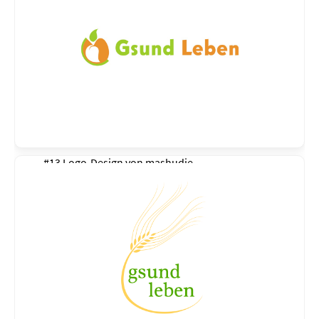
#13 Logo-Design von
mashudie