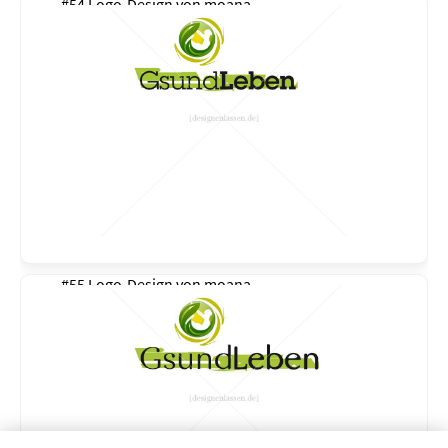
#54 Logo-Design von
moana
#55 Logo-Design von
moana