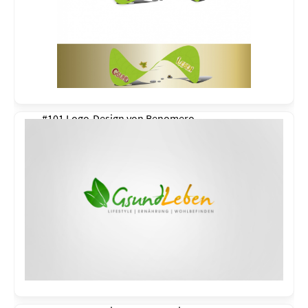
#101 Logo-Design von
Benomero