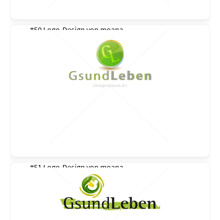
#50 Logo-Design von
moana
#51 Logo-Design von
moana