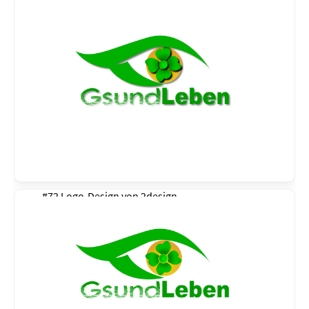
#72 Logo-Design von
2design