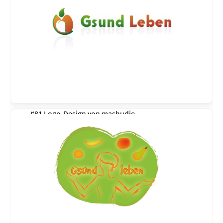
#81 Logo-Design von
mashudie