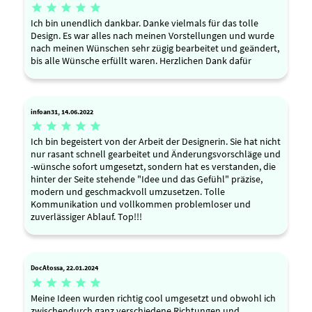





Ich bin unendlich dankbar. Danke vielmals für das tolle
Design. Es war alles nach meinen Vorstellungen und wurde
nach meinen Wünschen sehr zügig bearbeitet und geändert,
bis alle Wünsche erfüllt waren. Herzlichen Dank dafür
infoan31, 14.06.2022





Ich bin begeistert von der Arbeit der Designerin. Sie hat nicht
nur rasant schnell gearbeitet und Änderungsvorschläge und
-wünsche sofort umgesetzt, sondern hat es verstanden, die
hinter der Seite stehende "Idee und das Gefühl" präzise,
modern und geschmackvoll umzusetzen. Tolle
Kommunikation und vollkommen problemloser und
zuverlässiger Ablauf. Top!!!
DocAtossa, 22.01.2024





Meine Ideen wurden richtig cool umgesetzt und obwohl ich
zwischendurch ganz verschiedene Richtungen und