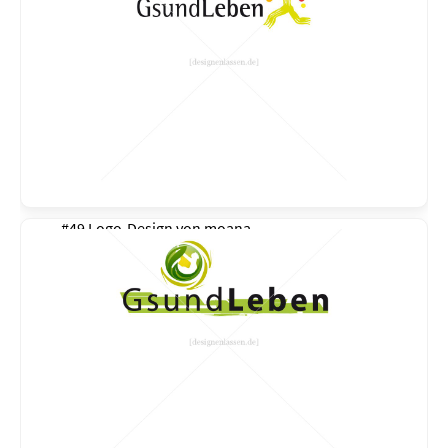
#49 Logo-Design von
moana