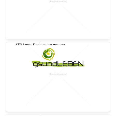
#53 Logo-Design von
moana