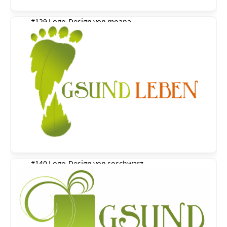
#129 Logo-Design von
moana
#140 Logo-Design von
soschwarz