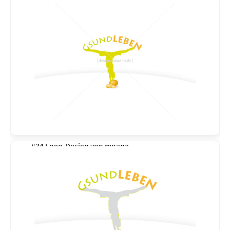
#34 Logo-Design von
moana