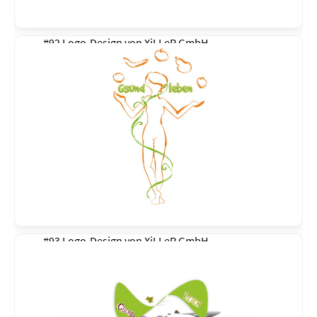
#92 Logo-Design von
XiLLeR GmbH
#93 Logo-Design von
XiLLeR GmbH