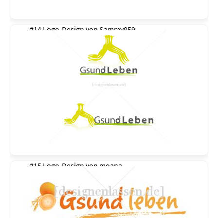
#14 Logo-Design von
Sammy059
#15 Logo-Design von
moana