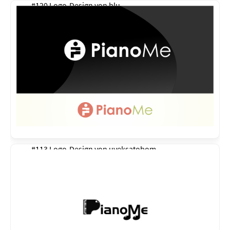
#120 Logo-Design von
blu
#113 Logo-Design von
uveksatobom