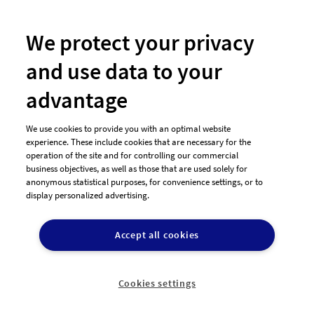
Newsletter
So funktioniert's
We protect your privacy
and use data to your
Unsere Zahlungsarten
advantage
We use cookies to provide you with an optimal website
experience. These include cookies that are necessary for the
operation of the site and for controlling our commercial
business objectives, as well as those that are used solely for
anonymous statistical purposes, for convenience settings, or to
display personalized advertising.
© 2026 designenlassen.de
AGB Auftraggeber
Accept all cookies
AGB Dienstleister
Datenschutz
Impressum
Vergütungsregeln
Cookie-Einstellungen

DE
Cookies settings