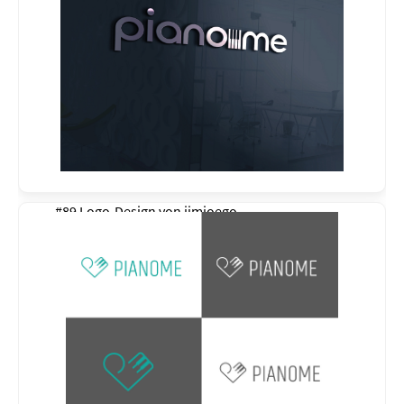
#89 Logo-Design von
jimjoego