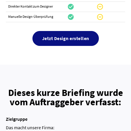
check_circle
do_not_disturb_on
canc
Direkter Kontakt zum Designer
check_circle
do_not_disturb_on
canc
Manuelle Design-Überprüfung
Jetzt Design erstellen
Dieses kurze Briefing wurde
vom Auftraggeber verfasst:
Zielgruppe
Das macht unsere Firma: