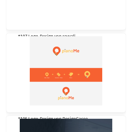
#107 Logo-Design von
revyali
#105 Logo-Design von
DesignCacee