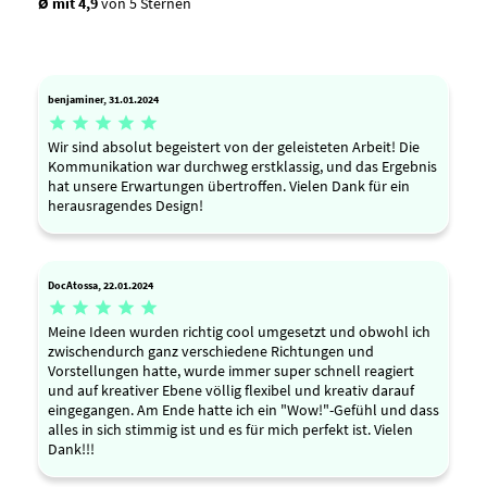
Ø mit 4,9
von 5 Sternen
benjaminer, 31.01.2024





Wir sind absolut begeistert von der geleisteten Arbeit! Die
Kommunikation war durchweg erstklassig, und das Ergebnis
hat unsere Erwartungen übertroffen. Vielen Dank für ein
herausragendes Design!
DocAtossa, 22.01.2024





Meine Ideen wurden richtig cool umgesetzt und obwohl ich
zwischendurch ganz verschiedene Richtungen und
Vorstellungen hatte, wurde immer super schnell reagiert
und auf kreativer Ebene völlig flexibel und kreativ darauf
eingegangen. Am Ende hatte ich ein "Wow!"-Gefühl und dass
alles in sich stimmig ist und es für mich perfekt ist. Vielen
Dank!!!