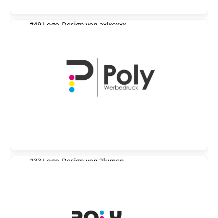
#49 Logo-Design von
axlxexxx
#33 Logo-Design von
2lumen