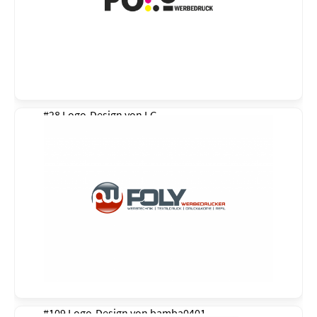
#28 Logo-Design von
LG
#109 Logo-Design von
bamba0401