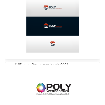
#108 Logo-Design von
bamba0401