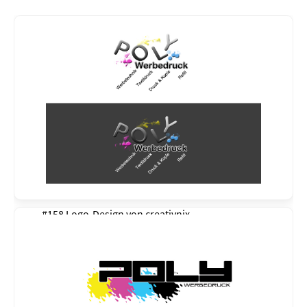
#158 Logo-Design von
creativnix