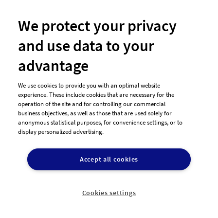
hochwertiges modernes
"
Design
We protect your privacy
Tierarztpraxis sucht
and use data to your
hochwertiges,
advantage
modernes Logo-
Design, aber trotzdem
klassisch-zeitlos;
We use cookies to provide you with an optimal website
experience. These include cookies that are necessary for the
Hauptsächlich
operation of the site and for controlling our commercial
behandelte Tierarten sollten mit
business objectives, as well as those that are used solely for
abgebildet/schematisch dargestellt sein (Kuh, Hund,
anonymous statistical purposes, for convenience settings, or to
Katze); Tiere gerne in Bewegung, schwungvoll
display personalized advertising.
dargestellt; nicht Cartoon-mäßig, kindlich oder süß-
verspie..
Accept all cookies
182
600,00€
Cookies settings
Entwürfe
Preisgeld