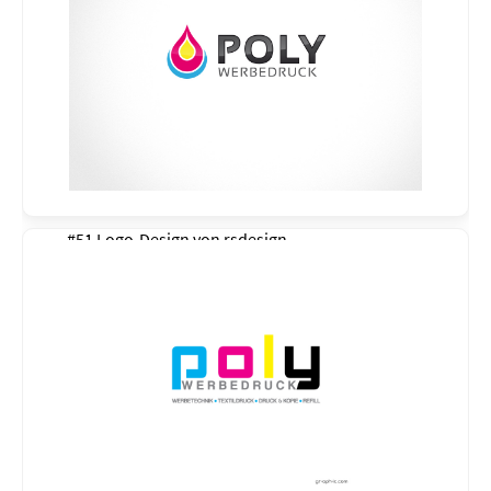
#51 Logo-Design von
rsdesign