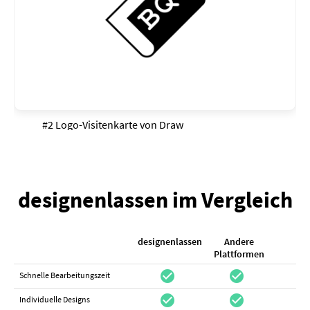
#2 Logo-Visitenkarte von
Draw
designenlassen im Vergleich
designenlassen
Andere
K
Plattformen
check_circle
check_circle
check_cir
Schnelle Bearbeitungszeit
check_circle
check_circle
do_not_distur
Individuelle Designs