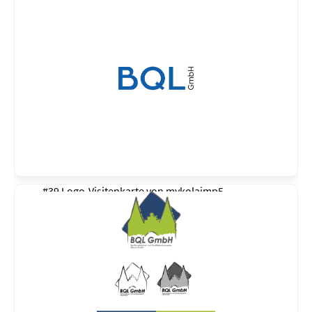
#39 Logo-Visitenkarte von
mykolajmp5