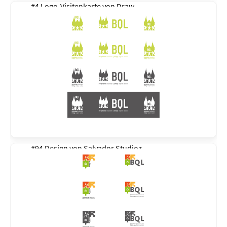
#4 Logo-Visitenkarte von
Draw
#94 Design von
Salvador Studioz