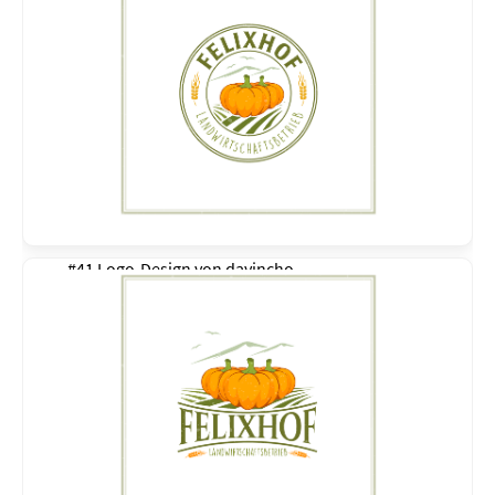
#41 Logo-Design von
davincho