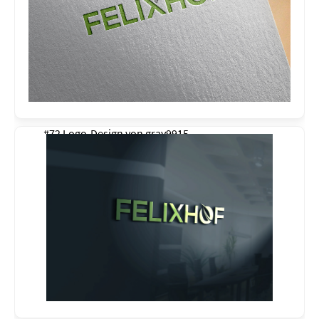
#72 Logo-Design von
gray9915