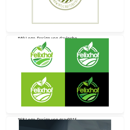
#49 Logo-Design von
davincho
#68 Logo-Design von
gray9915