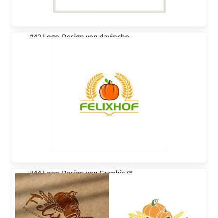
#42 Logo-Design von
davincho
#44 Logo-Design von
Graphic78