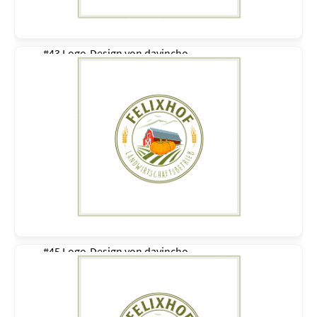
#43 Logo-Design von
davincho
#45 Logo-Design von
davincho