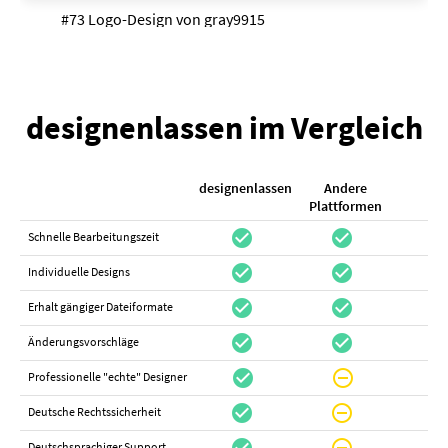
#73 Logo-Design von
gray9915
designenlassen im Vergleich
designenlassen
Andere
K
Plattformen
check_circle
check_circle
check_cir
Schnelle Bearbeitungszeit
check_circle
check_circle
do_not_distur
Individuelle Designs
check_circle
check_circle
canc
Erhalt gängiger Dateiformate
check_circle
check_circle
canc
Änderungsvorschläge
check_circle
do_not_disturb_on
canc
Professionelle "echte" Designer
check_circle
do_not_disturb_on
canc
Deutsche Rechtssicherheit
Deutschsprachiger Support