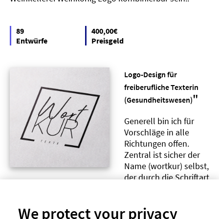
89
400,00€
Entwürfe
Preisgeld
Logo-Design für
freiberufliche Texterin
"
(Gesundheitswesen)
Generell bin ich für
Vorschläge in alle
Richtungen offen.
Zentral ist sicher der
Name (wortkur) selbst,
der durch die Schriftart
und Setzung gut zur
Geltung kommen sollte. Wortkur als Konzept (meine
We protect your privacy
Arbeit als Kur für Wörter/Texte der Kunden) soll später