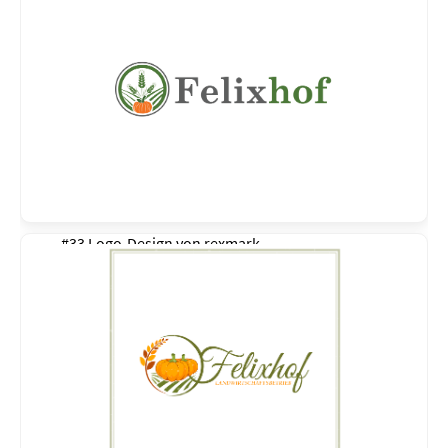
#33 Logo-Design von
rexmark