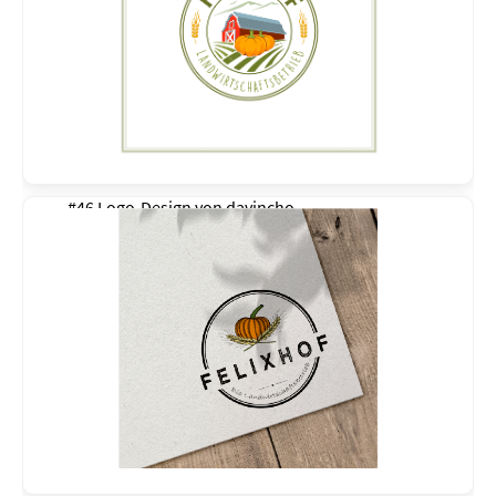
#46 Logo-Design von
davincho