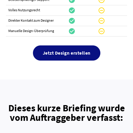
check_circle
do_not_disturb_on
canc
check_circle
do_not_disturb_on
do_not_distur
Volles Nutzungsrecht
check_circle
do_not_disturb_on
canc
Direkter Kontakt zum Designer
check_circle
do_not_disturb_on
canc
Manuelle Design-Überprüfung
Jetzt Design erstellen
Dieses kurze Briefing wurde
vom Auftraggeber verfasst: