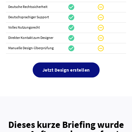
check_circle
do_not_disturb_on
canc
Deutsche Rechtssicherheit
check_circle
do_not_disturb_on
canc
Deutschsprachiger Support
check_circle
do_not_disturb_on
do_not_distur
Volles Nutzungsrecht
check_circle
do_not_disturb_on
canc
Direkter Kontakt zum Designer
check_circle
do_not_disturb_on
canc
Manuelle Design-Überprüfung
Jetzt Design erstellen
Dieses kurze Briefing wurde