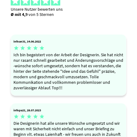
Unsere Nutzer bewerten uns
Ø mit 4,9
von 5 Sternen
infoan31, 14.06.2022





Ich bin begeistert von der Arbeit der Designerin. Sie hat nicht
nur rasant schnell gearbeitet und Änderungsvorschläge und
-wünsche sofort umgesetzt, sondern hat es verstanden, die
hinter der Seite stehende "Idee und das Gefühl" präzise,
modern und geschmackvoll umzusetzen. Tolle
Kommunikation und vollkommen problemloser und
zuverlässiger Ablauf. Top!!!
infopa21, 28.07.2023





Die Designerin hat alle unsere Wünsche umgesetzt und wir
waren mit Sicherheit nicht einfach und unser Briefing zu
Beginn vlt. etwas Laienhaft - wir freuen uns auch in Zukunft