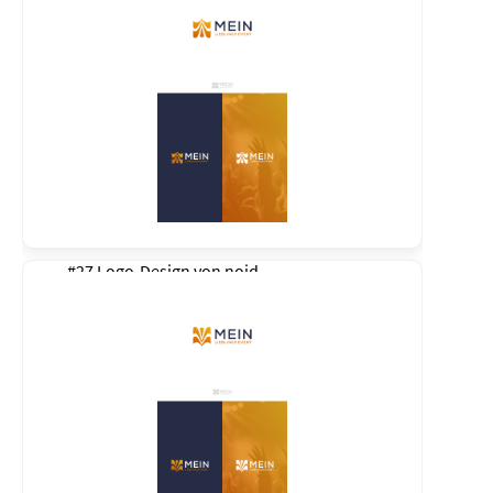
#27 Logo-Design von
noid