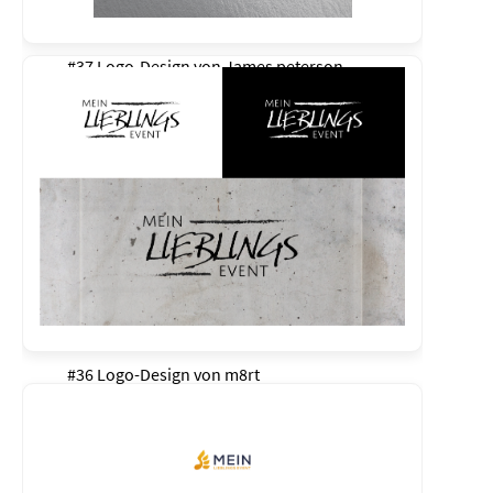
#37 Logo-Design von
James peterson
#36 Logo-Design von
m8rt