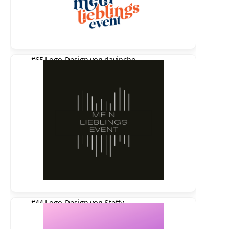
#65 Logo-Design von
davincho
#44 Logo-Design von
Steffy