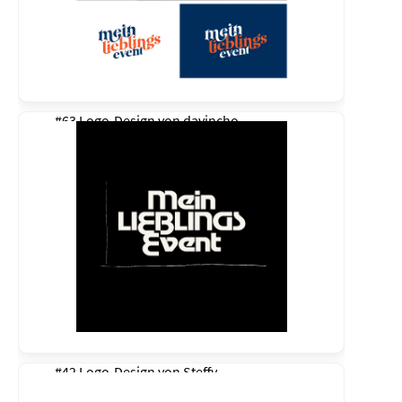
#63 Logo-Design von
davincho
#42 Logo-Design von
Steffy