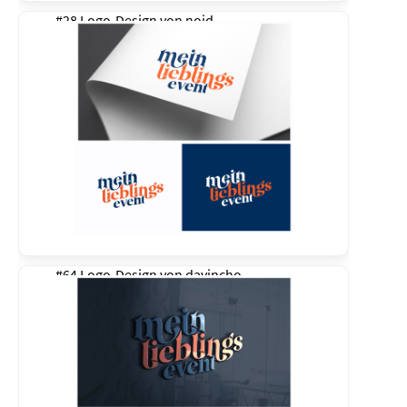
#28 Logo-Design von
noid
#64 Logo-Design von
davincho