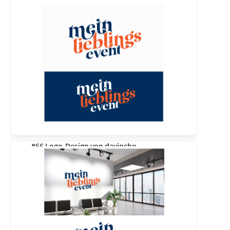
#66 Logo-Design von
davincho