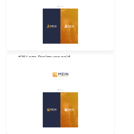
#29 Logo-Design von
noid