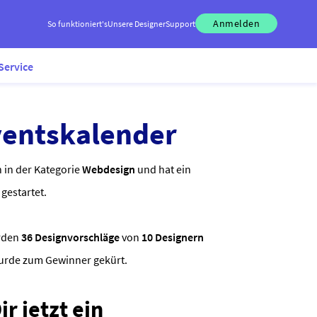
Anmelden
So funktioniert's
Unsere Designer
Support
Service
ventskalender
n in der Kategorie
Webdesign
und hat ein
gestartet.
rden
36 Designvorschläge
von
10 Designern
wurde zum Gewinner gekürt.
r jetzt ein