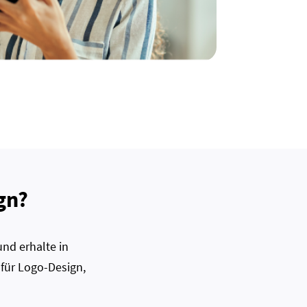
gn?
nd erhalte in
 für Logo-Design,