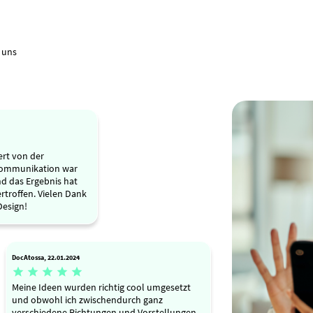
 uns
ert von der
 Kommunikation war
nd das Ergebnis hat
troffen. Vielen Dank
Design!
DocAtossa, 22.01.2024





Meine Ideen wurden richtig cool umgesetzt
und obwohl ich zwischendurch ganz
verschiedene Richtungen und Vorstellungen