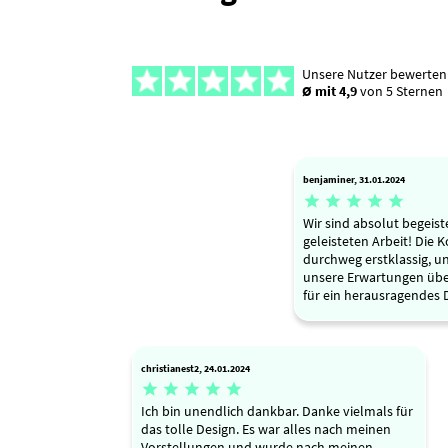
Unsere Nutzer bewerten
Ø mit 4,9
von 5 Sternen
benjaminer, 31.01.2024





Wir sind absolut begeist
geleisteten Arbeit! Die
durchweg erstklassig, u
unsere Erwartungen über
für ein herausragendes 
christianest2, 24.01.2024





Ich bin unendlich dankbar. Danke vielmals für
das tolle Design. Es war alles nach meinen
Vorstellungen und wurde nach meinen