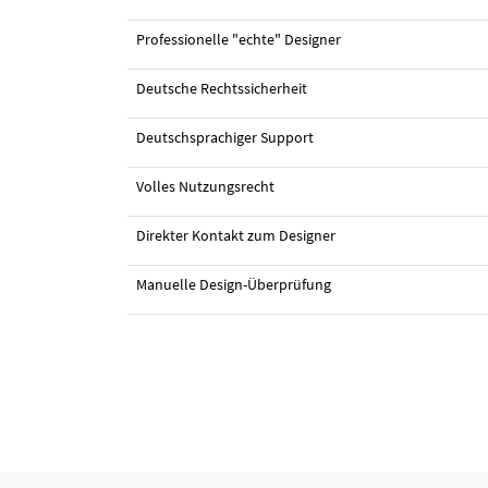
Professionelle "echte" Designer
Deutsche Rechtssicherheit
#30 Webdesign von
alexandar
Deutschsprachiger Support
Volles Nutzungsrecht
Direkter Kontakt zum Designer
Manuelle Design-Überprüfung
#29 Webdesign von
Izzy81