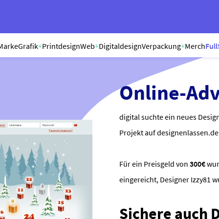
Marke
Grafik
+
Printdesign
Web
+
Digitaldesign
Verpackung
+
Merch
Full
Online-Ad
digital suchte ein neues Desig
Projekt auf designenlassen.de 
Für ein Preisgeld von
300€
wu
eingereicht, Designer Izzy81 
Sichere auch Di