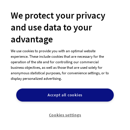
We protect your privacy
and use data to your
#154 Logo-Design von
GoldLife
advantage
We use cookies to provide you with an optimal website
experience. These include cookies that are necessary for the
operation of the site and for controlling our commercial
business objectives, as well as those that are used solely for
anonymous statistical purposes, for convenience settings, or to
display personalized advertising.
Accept all cookies
#152 Logo-Design von
GoldLife
Cookies settings