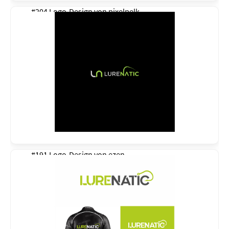
#204 Logo-Design von
pixelpelk
#191 Logo-Design von
ezen