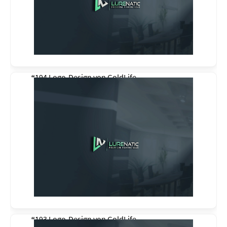
#194 Logo-Design von
GoldLife
#193 Logo-Design von
GoldLife