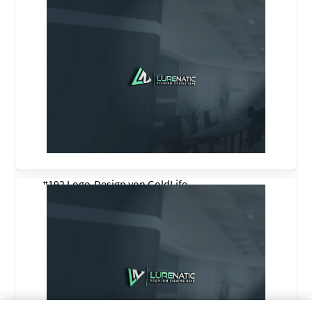
#192 Logo-Design von
GoldLife