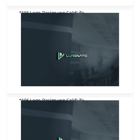
#196 Logo-Design von
GoldLife
#195 Logo-Design von
GoldLife