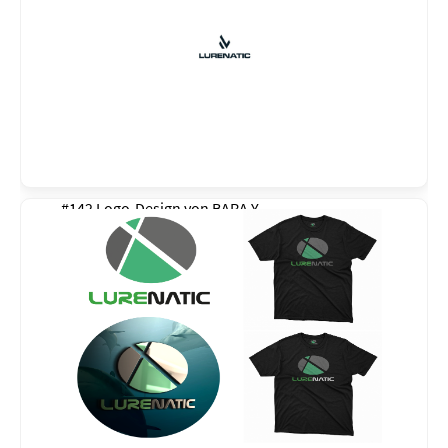
#142 Logo-Design von
BARA Y