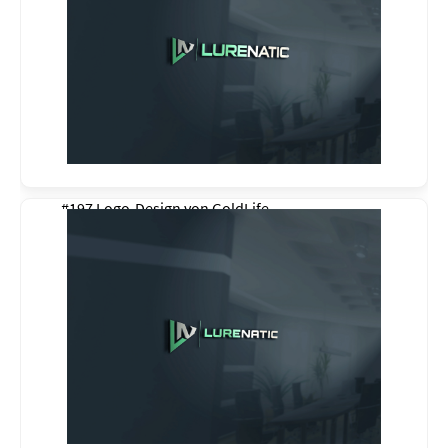
#197 Logo-Design von
GoldLife