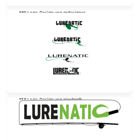
#89 Logo-Design von
mdesigner
#58 Logo-Design von
pixelpelk