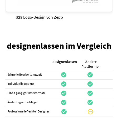
#29 Logo-Design von
Zepp
designenlassen im Vergleich
designenlassen
Andere
K
Plattformen
check_circle
check_circle
check_cir
Schnelle Bearbeitungszeit
check_circle
check_circle
do_not_distur
Individuelle Designs
check_circle
check_circle
canc
Erhalt gängiger Dateiformate
check_circle
check_circle
canc
Änderungsvorschläge
check_circle
do_not_disturb_on
canc
Professionelle "echte" Designer