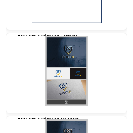
#48 Logo-Design von
Gattomo
#44 Logo-Design von
sayonara