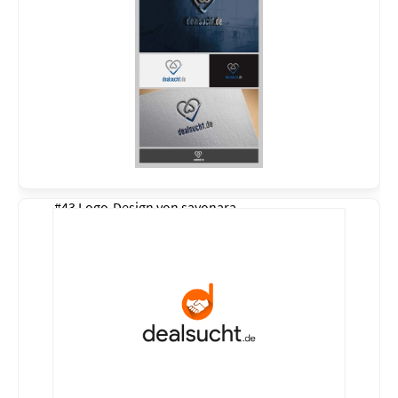
#43 Logo-Design von
sayonara