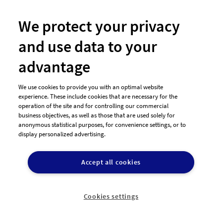
We protect your privacy
and use data to your
designenlassen.de ist eine einfache, schnelle und risikolose
advantage
Alternative um ein professionelles Design zu einem
bezahlbaren Preis zu bekommen.
We use cookies to provide you with an optimal website
experience. These include cookies that are necessary for the
operation of the site and for controlling our commercial
Jetzt Design erstellen
business objectives, as well as those that are used solely for
anonymous statistical purposes, for convenience settings, or to
display personalized advertising.
Accept all cookies
Cookies settings