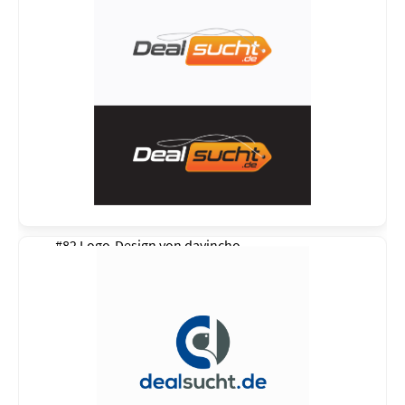
#82 Logo-Design von
davincho