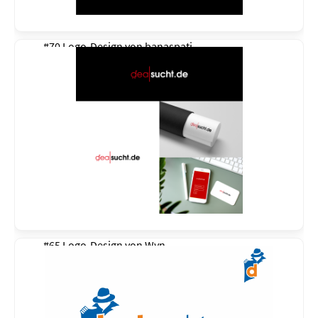
#70 Logo-Design von
banaspati
#65 Logo-Design von
Wyn