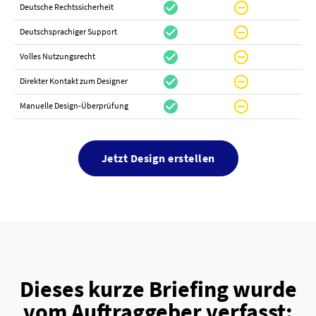
check_circle
do_not_disturb_on
canc
Deutsche Rechtssicherheit
check_circle
do_not_disturb_on
canc
Deutschsprachiger Support
check_circle
do_not_disturb_on
do_not_distur
Volles Nutzungsrecht
check_circle
do_not_disturb_on
canc
Direkter Kontakt zum Designer
check_circle
do_not_disturb_on
canc
Manuelle Design-Überprüfung
Jetzt Design erstellen
Dieses kurze Briefing wurde
vom Auftraggeber verfasst: