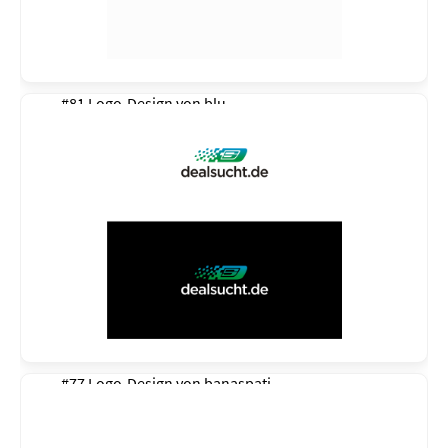
#81 Logo-Design von
blu
#77 Logo-Design von
banaspati