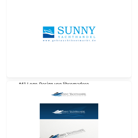
#41 Logo-Design von
libromadero