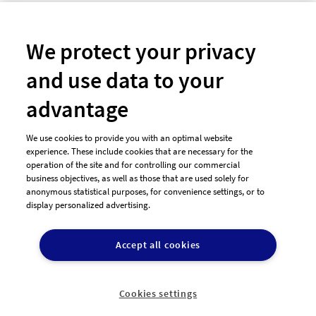
Newsletter
So funktioniert's
We protect your privacy
and use data to your
Unsere Zahlungsarten
advantage
We use cookies to provide you with an optimal website
experience. These include cookies that are necessary for the
operation of the site and for controlling our commercial
business objectives, as well as those that are used solely for
anonymous statistical purposes, for convenience settings, or to
display personalized advertising.
© 2026 designenlassen.de
AGB Auftraggeber
Accept all cookies
AGB Dienstleister
Datenschutz
Impressum
Vergütungsregeln
Cookie-Einstellungen

DE
Cookies settings