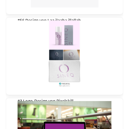
#56 Design von
Laa ilaaha illallah
#3 Logo-Design von
Pixelskill