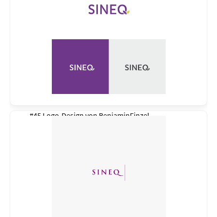
#45 Logo-Design von
BenjaminFinzel