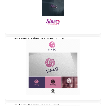
#8 Logo-Design von
YMIDESIGN
#5 Logo-Design von
finwasit