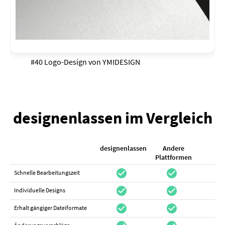
#40 Logo-Design von
YMIDESIGN
designenlassen im Vergleich
designenlassen
Andere
K
Plattformen
check_circle
check_circle
check_cir
Schnelle Bearbeitungszeit
check_circle
check_circle
do_not_distur
Individuelle Designs
check_circle
check_circle
canc
Erhalt gängiger Dateiformate