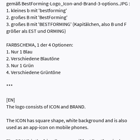
gemäß BestForming-Logo_Icon-and-Brand-3-options.JPG :
1. kleines b mit 'bestforming'
2. großes B mit 'BestForming'
3. großes B mit 'BESTFORMING' (Kapitälchen, also B und F
größer als EST und ORMING)
FARBSCHEMA, 1 der 4 Optionen:
1. Nur 1 Blau
2. Verschiedene Blautöne
3. Nur 1 Grün
4. Verschiedene Grüntöne
***
[EN]
The logo consists of ICON and BRAND.
The ICON has square shape, white background and is also
used as an app-icon on mobile phones.