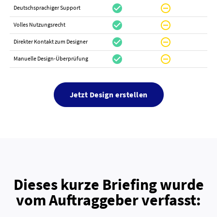
check_circle
do_not_disturb_on
canc
Deutschsprachiger Support
check_circle
do_not_disturb_on
do_not_distur
Volles Nutzungsrecht
check_circle
do_not_disturb_on
canc
Direkter Kontakt zum Designer
check_circle
do_not_disturb_on
canc
Manuelle Design-Überprüfung
Jetzt Design erstellen
Dieses kurze Briefing wurde
vom Auftraggeber verfasst: