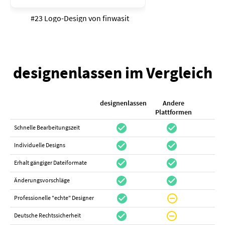
#23 Logo-Design von
finwasit
designenlassen im Vergleich
designenlassen
Andere
K
Plattformen
check_circle
check_circle
check_cir
Schnelle Bearbeitungszeit
check_circle
check_circle
do_not_distur
Individuelle Designs
check_circle
check_circle
canc
Erhalt gängiger Dateiformate
check_circle
check_circle
canc
Änderungsvorschläge
check_circle
do_not_disturb_on
canc
Professionelle "echte" Designer
check_circle
do_not_disturb_on
canc
Deutsche Rechtssicherheit