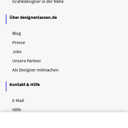
Grafikdesigner in der Nähe
Über designenlassen.de
Blog
Presse
Jobs
Unsere Partner
Als Designer mitmachen
Kontakt & Hilfe
E-Mail
Hilfe
Newsletter
So funktioniert's