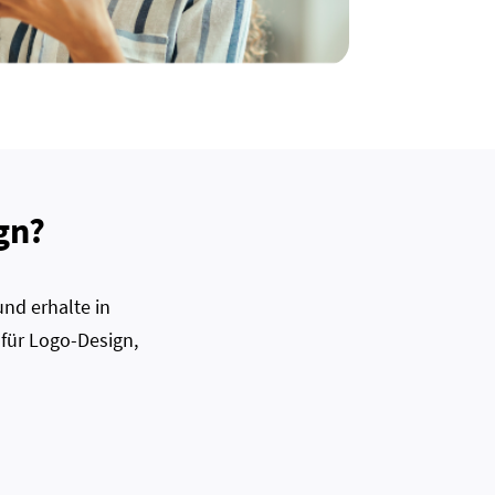
gn?
nd erhalte in
 für Logo-Design,