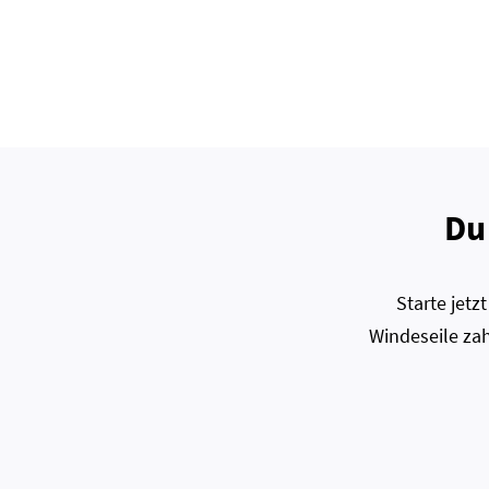
Du
Starte jet
Windeseile zah