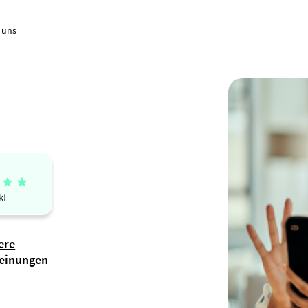
 uns


k!
ere
einungen