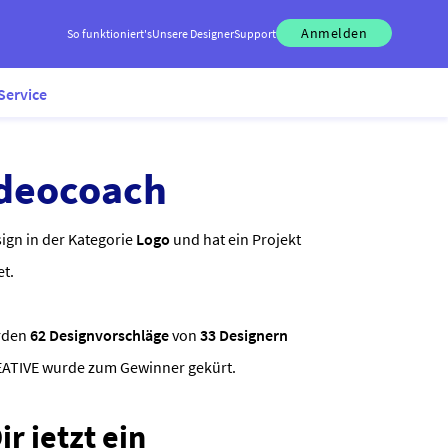
Anmelden
So funktioniert's
Unsere Designer
Support
Service
ideocoach
ign in der Kategorie
Logo
und hat ein Projekt
et.
rden
62 Designvorschläge
von
33 Designern
REATIVE wurde zum Gewinner gekürt.
r jetzt ein