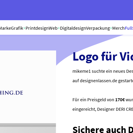
Marke
Grafik
+
Printdesign
Web
+
Digitaldesign
Verpackung
+
Merch
Full
Logo für V
mikeme1 suchte ein neues Des
auf designenlassen.de gestart
Für ein Preisgeld von
170€
wu
eingereicht, Designer DERI C
Sichere auch Di