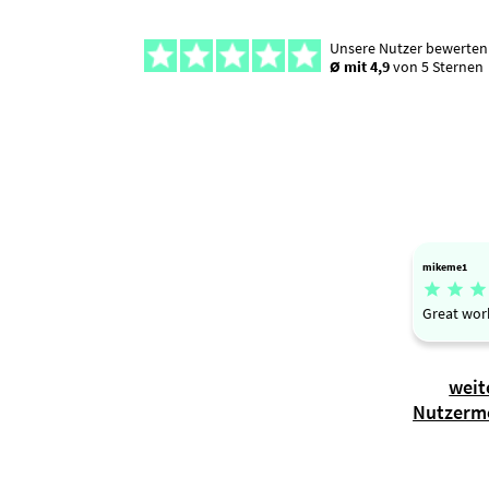
Unsere Nutzer bewerten
Ø mit 4,9
von 5 Sternen
mikeme1



Great wor
weit
Nutzerm