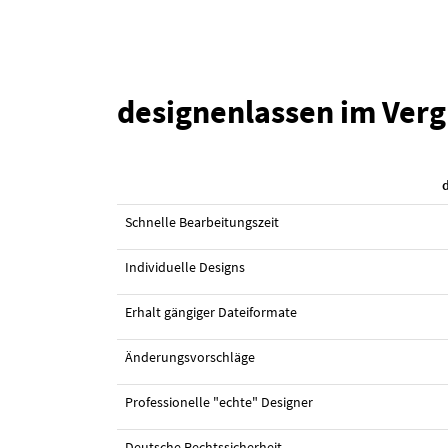
designenlassen im Verg
#2 Logo-Design von
INDIEGO
Schnelle Bearbeitungszeit
Individuelle Designs
Erhalt gängiger Dateiformate
Änderungsvorschläge
Professionelle "echte" Designer
Deutsche Rechtssicherheit
#15 Logo-Design von
zisdsg