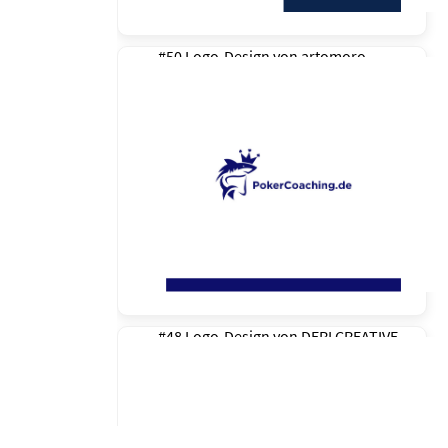
#50 Logo-Design von
artomoro
#48 Logo-Design von
DERI CREATIVE