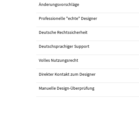
Änderungsvorschläge
Professionelle "echte" Designer
Deutsche Rechtssicherheit
#161 Logo-Design von
ZAGraphics
Deutschsprachiger Support
Volles Nutzungsrecht
Direkter Kontakt zum Designer
Manuelle Design-Überprüfung
#158 Logo-Design von
egraphic