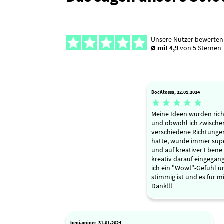
Unsere Nutzer bewerten
Ø mit 4,9
von 5 Sternen
DocAtossa, 22.01.2024





Meine Ideen wurden rich
und obwohl ich zwische
verschiedene Richtunge
hatte, wurde immer supe
und auf kreativer Ebene 
kreativ darauf eingegan
ich ein "Wow!"-Gefühl un
stimmig ist und es für mi
Dank!!!
benjaminer, 31.01.2024