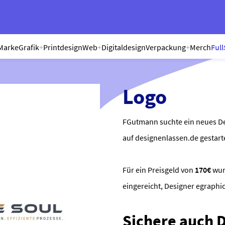
Marke
Grafik
+
Printdesign
Web
+
Digitaldesign
Verpackung
+
Merch
Full
Logo
FGutmann suchte ein neues De
auf designenlassen.de gestart
Für ein Preisgeld von
170€
wu
eingereicht, Designer egraph
Sichere auch Di