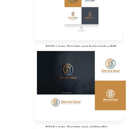
#166 Logo-Design von
heissgekuehlt
#164 Logo-Design von
victipedia