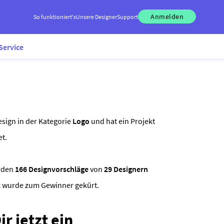
Anmelden
So funktioniert's
Unsere Designer
Support
Service
sign in der Kategorie
Logo
und hat ein Projekt
et.
rden
166 Designvorschläge
von
29 Designern
ic wurde zum Gewinner gekürt.
r jetzt ein