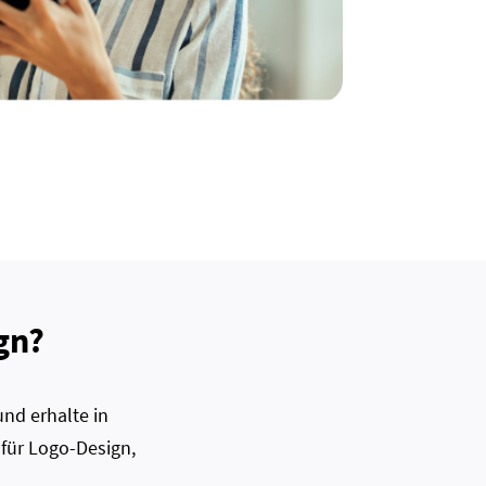
gn?
nd erhalte in
 für Logo-Design,