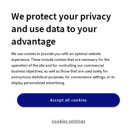
Flyer-Beispiele
We protect your privacy
Visitenkarten-Beispiele
and use data to your
Agentur-Account
Markenanmeldung
advantage
Logo-Shop
We use cookies to provide you with an optimal website
Designer finden
experience. These include cookies that are necessary for the
operation of the site and for controlling our commercial
Grafikdesigner in der Nähe
business objectives, as well as those that are used solely for
anonymous statistical purposes, for convenience settings, or to
display personalized advertising.
Über designenlassen.de
Accept all cookies
Blog
Presse
Jobs
Cookies settings
Unsere Partner