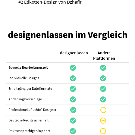
#2 Etiketten-Design von
Dzhafir
designenlassen im Vergleich
designenlassen
Andere
K
Plattformen
check_circle
check_circle
check_cir
Schnelle Bearbeitungszeit
check_circle
check_circle
do_not_distur
Individuelle Designs
check_circle
check_circle
canc
Erhalt gängiger Dateiformate
check_circle
check_circle
canc
Änderungsvorschläge
check_circle
do_not_disturb_on
canc
Professionelle "echte" Designer
check_circle
do_not_disturb_on
canc
Deutsche Rechtssicherheit
check_circle
do_not_disturb_on
canc
Deutschsprachiger Support