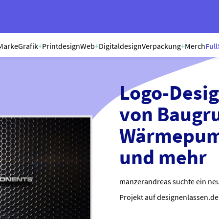
Marke
Grafik
+
Printdesign
Web
+
Digitaldesign
Verpackung
+
Merch
Full
Logo-Desig
von Baugr
Wärmepump
und mehr
manzerandreas suchte ein neu
Projekt auf designenlassen.de 