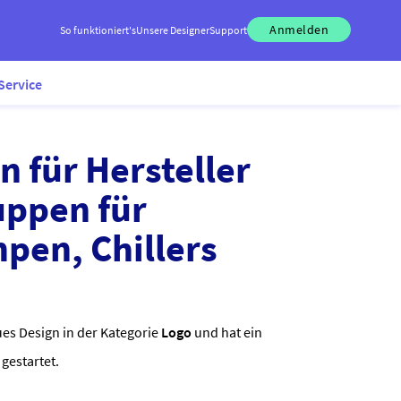
Anmelden
So funktioniert's
Unsere Designer
Support
Service
n für Hersteller
uppen für
en, Chillers
es Design in der Kategorie
Logo
und hat ein
gestartet.