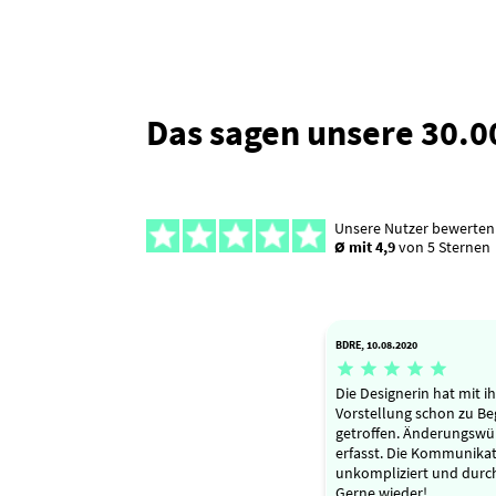
Das sagen unsere 30.
Unsere Nutzer bewerten
Ø mit 4,9
von 5 Sternen
BDRE, 10.08.2020





Die Designerin hat mit 
Vorstellung schon zu Be
getroffen. Änderungswü
erfasst. Die Kommunikati
unkompliziert und durc
Gerne wieder!