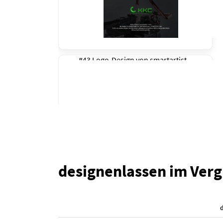
#43 Logo-Design von
smartartist
designenlassen im Verg
#42 Logo-Design von
smartartist