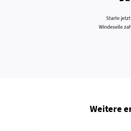
Starte jet
Windeseile zah
Weitere e