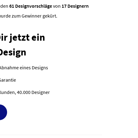
rden
61 Designvorschläge
von
17 Designern
 wurde zum Gewinner gekürt.
r jetzt ein
Design
 Abnahme eines Designs
Garantie
Kunden, 40.000 Designer