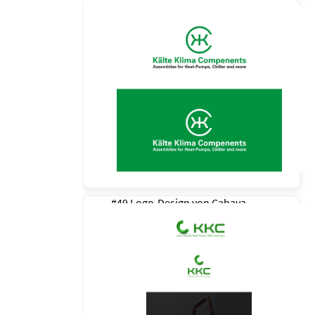
#49 Logo-Design von
Cahaya