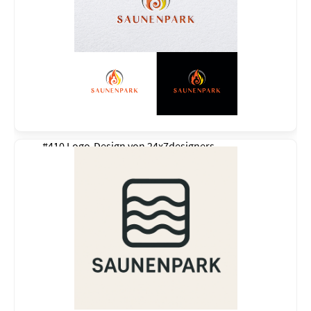
#410 Logo-Design von
24x7designers