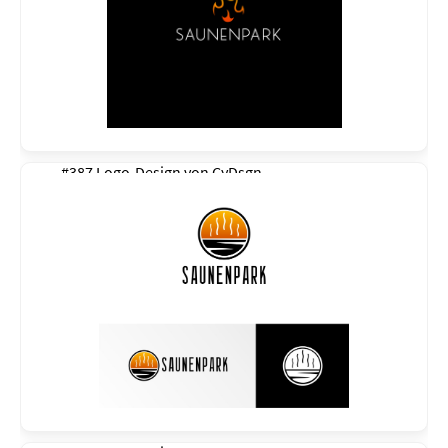
#387 Logo-Design von
CyDsgn