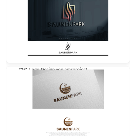
#261 Logo-Design von
amrproject