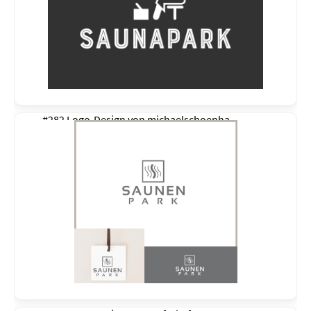
#282 Logo-Design von
michaelschoenha