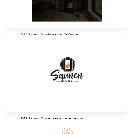
#346 Logo-Design von
CyDsgn
#343 Logo-Design von
omdesign