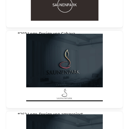
#269 Logo-Design von
Cahaya
#262 Logo-Design von
amrproject