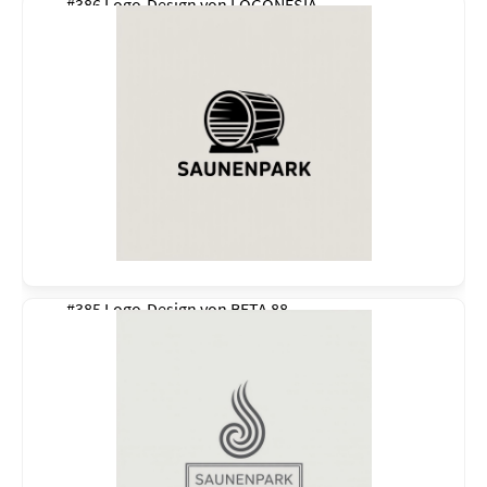
#386 Logo-Design von
LOGONESIA
#385 Logo-Design von
BETA 88