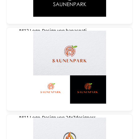
#412 Logo-Design von
banaspati
#411 Logo-Design von
24x7designers