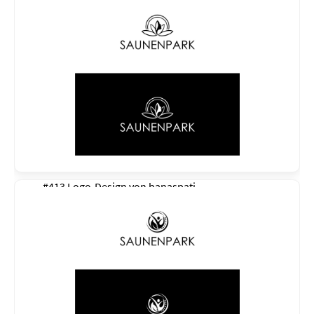
#413 Logo-Design von
banaspati