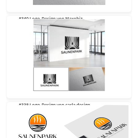
#340 Logo-Design von
Maxobiz
#338 Logo-Design von
carla design