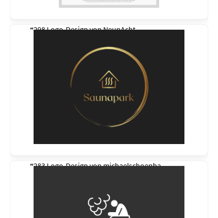
#298 Logo-Design von
NeunAcht
#283 Logo-Design von
michaelschoenha