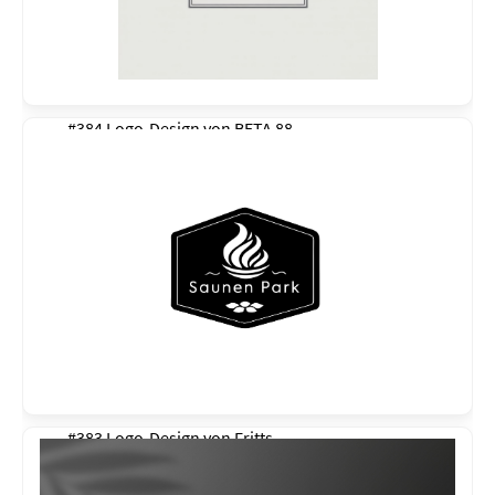
#384 Logo-Design von
BETA 88
#383 Logo-Design von
Fritts