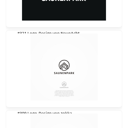
#321 Logo-Design von
NeunAcht
#309 Logo-Design von
zokka