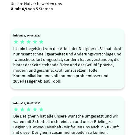
Unsere Nutzer bewerten uns
Ø mit 4,9
von 5 Sternen
infoan31, 14.06.2022





Ich bin begeistert von der Arbeit der Designerin. Sie hat nicht
nur rasant schnell gearbeitet und Änderungsvorschläge und
-wünsche sofort umgesetzt, sondern hat es verstanden, die
hinter der Seite stehende "Idee und das Gefühl" präzise,
modern und geschmackvoll umzusetzen. Tolle
Kommunikation und vollkommen problemloser und
zuverlässiger Ablauf. Top!!!
infopa21, 28.07.2023





Die Designerin hat alle unsere Wünsche umgesetzt und wir
waren mit Sicherheit nicht einfach und unser Briefing zu
Beginn vlt. etwas Laienhaft - wir freuen uns auch in Zukunft
mit dieser Designerin zusammenarbeiten zu können.