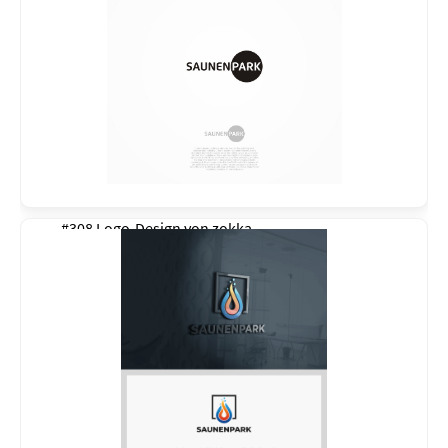
#308 Logo-Design von
zokka