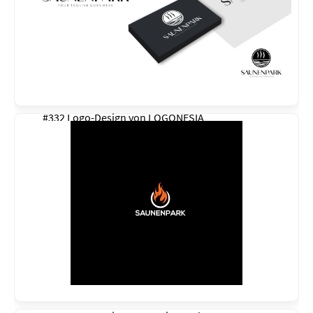
#332 Logo-Design von
LOGONESIA