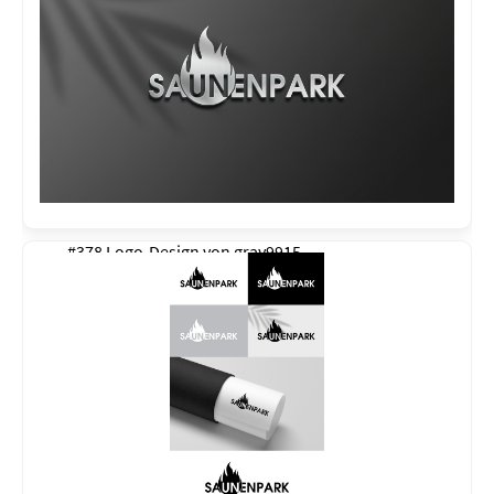
#378 Logo-Design von
gray9915