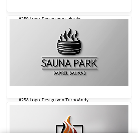
#259 Logo-Design von
cekreks
#258 Logo-Design von
TurboAndy