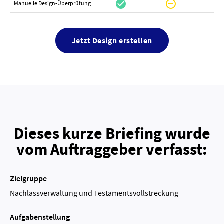
check_circle
do_not_disturb_on
canc
Manuelle Design-Überprüfung
Jetzt Design erstellen
Dieses kurze Briefing wurde
vom Auftraggeber verfasst:
Zielgruppe
Nachlassverwaltung und Testamentsvollstreckung
Aufgabenstellung