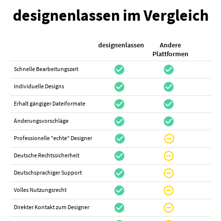
designenlassen im Vergleich
designenlassen
Andere
K
Plattformen
check_circle
check_circle
check_cir
Schnelle Bearbeitungszeit
check_circle
check_circle
do_not_distur
Individuelle Designs
check_circle
check_circle
canc
Erhalt gängiger Dateiformate
check_circle
check_circle
canc
Änderungsvorschläge
check_circle
do_not_disturb_on
canc
Professionelle "echte" Designer
check_circle
do_not_disturb_on
canc
Deutsche Rechtssicherheit
check_circle
do_not_disturb_on
canc
Deutschsprachiger Support
check_circle
do_not_disturb_on
do_not_distur
Volles Nutzungsrecht
check_circle
do_not_disturb_on
canc
Direkter Kontakt zum Designer