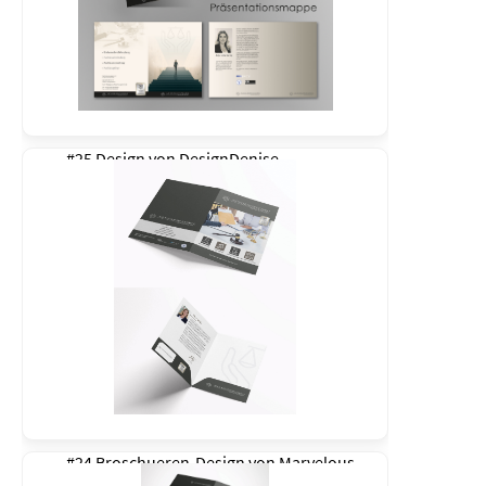
#25 Design von
DesignDenise
#24 Broschueren-Design von
Marvelous