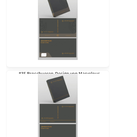
#35 Broschueren-Design von
Marvelous