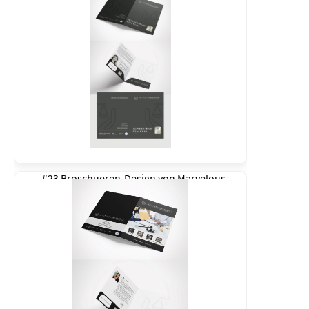
#23 Broschueren-Design von
Marvelous