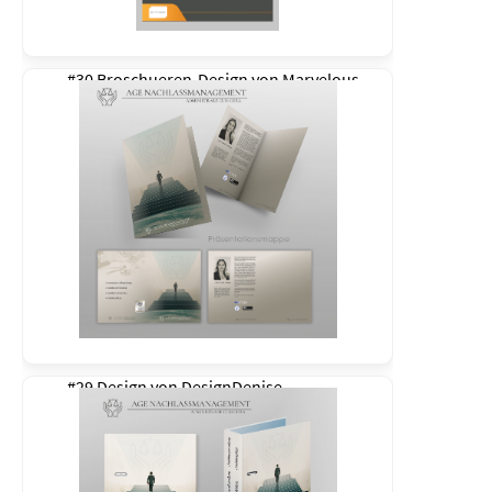
#30 Broschueren-Design von
Marvelous
#29 Design von
DesignDenise