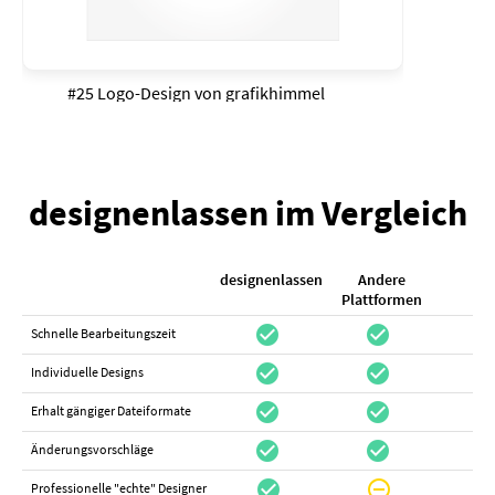
#25 Logo-Design von
grafikhimmel
designenlassen im Vergleich
designenlassen
Andere
K
Plattformen
check_circle
check_circle
check_cir
Schnelle Bearbeitungszeit
check_circle
check_circle
do_not_distur
Individuelle Designs
check_circle
check_circle
canc
Erhalt gängiger Dateiformate
check_circle
check_circle
canc
Änderungsvorschläge
check_circle
do_not_disturb_on
canc
Professionelle "echte" Designer