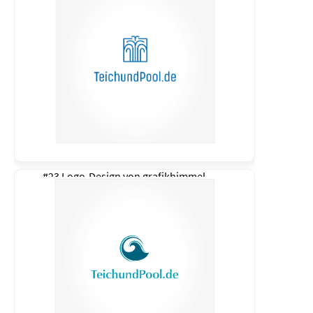
#23 Logo-Design von
grafikhimmel