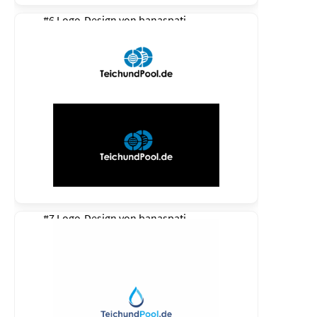
#6 Logo-Design von
banaspati
#7 Logo-Design von
banaspati