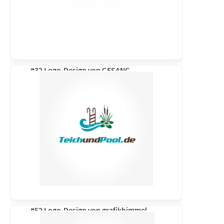
#32 Logo-Design von
GESANG
#52 Logo-Design von
grafikhimmel