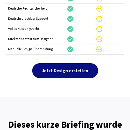
check_circle
do_not_disturb_on
canc
Deutsche Rechtssicherheit
check_circle
do_not_disturb_on
canc
Deutschsprachiger Support
check_circle
do_not_disturb_on
do_not_distur
Volles Nutzungsrecht
check_circle
do_not_disturb_on
canc
Direkter Kontakt zum Designer
check_circle
do_not_disturb_on
canc
Manuelle Design-Überprüfung
Jetzt Design erstellen
Dieses kurze Briefing wurde