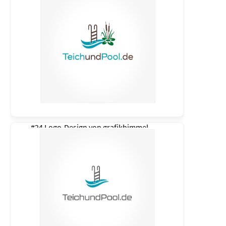
#24 Logo-Design von
grafikhimmel