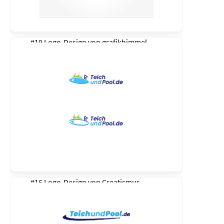
#19 Logo-Design von
grafikhimmel
#16 Logo-Design von
Creatismus