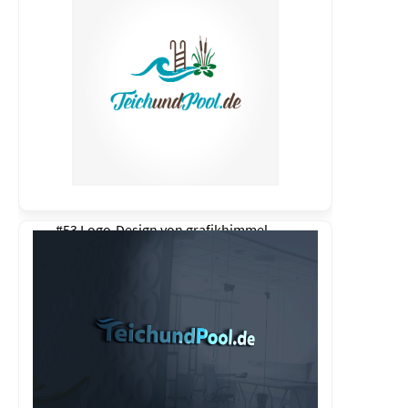
#53 Logo-Design von
grafikhimmel