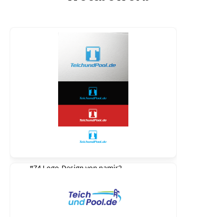
#74 Logo-Design von
namir2