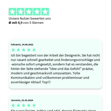
Unsere Nutzer bewerten uns
Ø mit 4,9
von 5 Sternen
infoan31, 14.06.2022





Ich bin begeistert von der Arbeit der Designerin. Sie hat nicht
nur rasant schnell gearbeitet und Änderungsvorschläge und
-wünsche sofort umgesetzt, sondern hat es verstanden, die
hinter der Seite stehende "Idee und das Gefühl" präzise,
modern und geschmackvoll umzusetzen. Tolle
Kommunikation und vollkommen problemloser und
zuverlässiger Ablauf. Top!!!
Jeromin, 01.02.2024





Ein super Design, zeitlos und edel, dessen Elemente einen