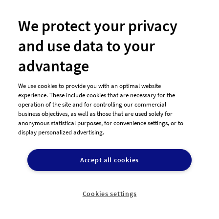
Muss aber nicht sein (der Name hat keine Priorität!)
Das Logo sollte als Vectorgrafik zur Verfügung gestellt
We protect your privacy
werden, damit es sich für P..
and use data to your
advantage
113
400,00€
Entwürfe
Preisgeld
We use cookies to provide you with an optimal website
experience. These include cookies that are necessary for the
operation of the site and for controlling our commercial
business objectives, as well as those that are used solely for
anonymous statistical purposes, for convenience settings, or to
display personalized advertising.
Accept all cookies
designenlassen.de ist eine einfache, schnelle und risikolose
Alternative um ein professionelles Design zu einem
Cookies settings
bezahlbaren Preis zu bekommen.