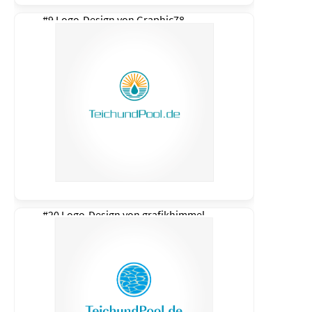
#9 Logo-Design von
Graphic78
#20 Logo-Design von
grafikhimmel