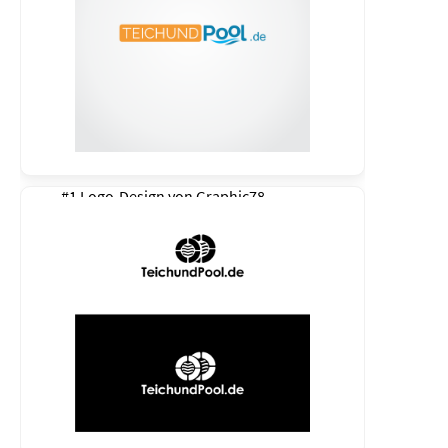
#1 Logo-Design von
Graphic78