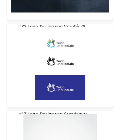
#33 Logo-Design von
Graphic78
#17 Logo-Design von
Creatismus