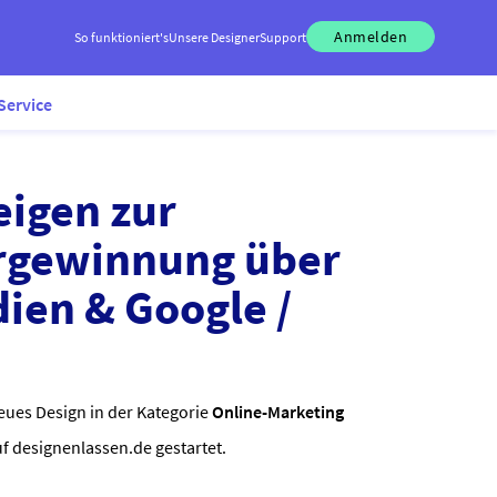
Anmelden
So funktioniert's
Unsere Designer
Support
Service
eigen zur
ergewinnung über
dien & Google /
eues Design in der Kategorie
Online-Marketing
uf designenlassen.de gestartet.