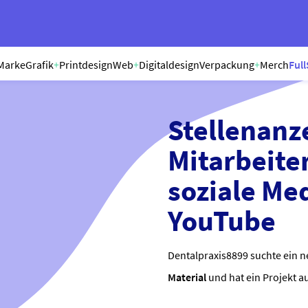
Marke
Grafik
+
Printdesign
Web
+
Digitaldesign
Verpackung
+
Merch
Full
Stellenanz
Mitarbeit
soziale Me
YouTube
Dentalpraxis8899 suchte ein n
Material
und hat ein Projekt a