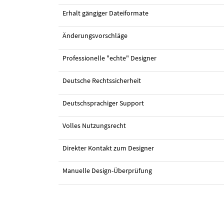
Erhalt gängiger Dateiformate
Änderungsvorschläge
Professionelle "echte" Designer
Deutsche Rechtssicherheit
#18 Design von
Dzhafir
Deutschsprachiger Support
Volles Nutzungsrecht
Direkter Kontakt zum Designer
Manuelle Design-Überprüfung
#14 von
Sebastian0102