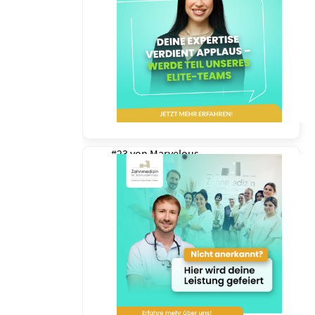
#23 von
Marvelous