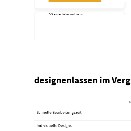
#22 von
Marvelous
designenlassen im Verg
#19 Design von
Dzhafir
Schnelle Bearbeitungszeit
Individuelle Designs