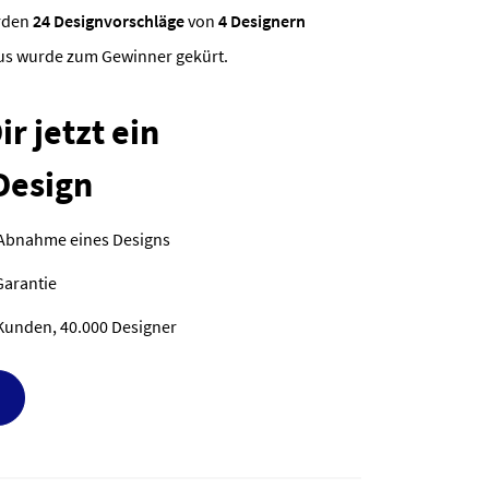
rden
24 Designvorschläge
von
4 Designern
ous wurde zum Gewinner gekürt.
r jetzt ein
Design
 Abnahme eines Designs
Garantie
Kunden, 40.000 Designer