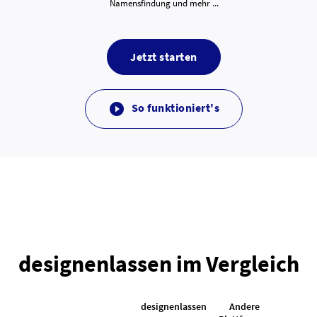
Namensfindung und mehr ...
Jetzt starten
So funktioniert's

designenlassen im Vergleich
designenlassen
Andere
K