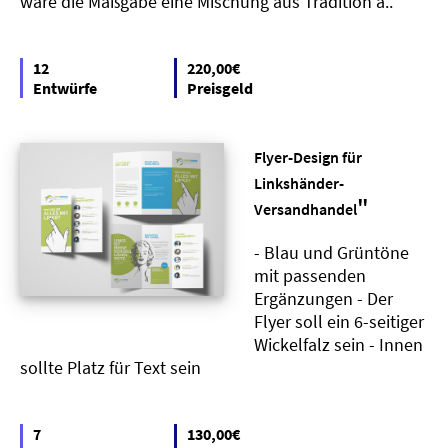
wäre die Maßgabe eine Mischung aus Tradition a..
12
220,00€
Entwürfe
Preisgeld
Flyer-Design für
Linkshänder-
"
Versandhandel
- Blau und Grüntöne
mit passenden
Ergänzungen - Der
Flyer soll ein 6-seitiger
Wickelfalz sein - Innen
sollte Platz für Text sein
7
130,00€