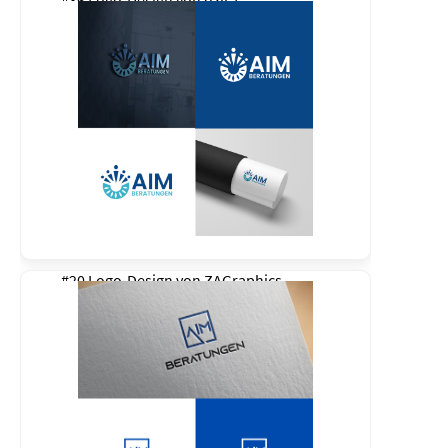
#36 Logo-Design von
dzira
#20 Logo-Design von
ZAGraphics