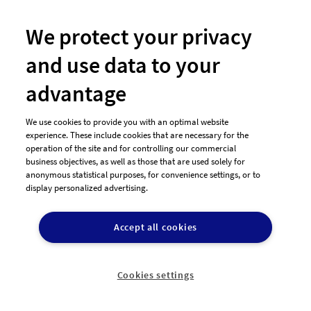
We protect your privacy
and use data to your
advantage
We use cookies to provide you with an optimal website
Hast Du noch Fragen?
experience. These include cookies that are necessary for the
operation of the site and for controlling our commercial
business objectives, as well as those that are used solely for
anonymous statistical purposes, for convenience settings, or to
Wir beraten Dich gerne telefonisch
display personalized advertising.

+49 911-13136893
Accept all cookies
Montag - Donnerstag:
Freitag:
Cookies settings
09:00-17:00 Uhr