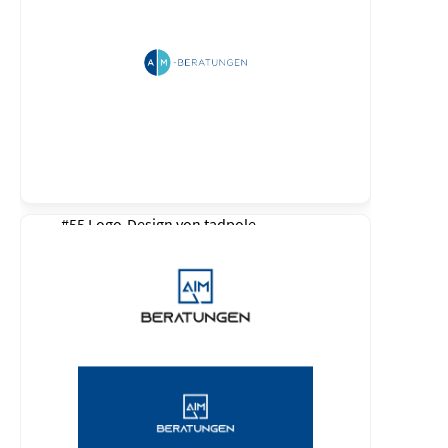
#55 Logo-Design von
tadpole