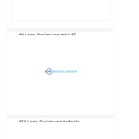
#9 Logo-Design von
miss EF
#56 Logo-Design von
tadpole