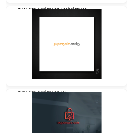
#37 Logo-Design von
Sashpictures
#20 Logo-Design von
LG