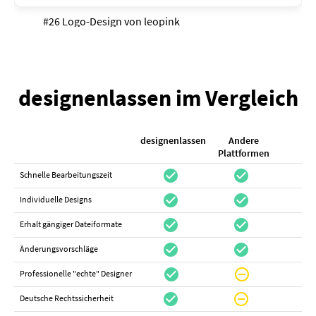
#26 Logo-Design von
leopink
designenlassen im Vergleich
designenlassen
Andere
K
Plattformen
check_circle
check_circle
check_cir
Schnelle Bearbeitungszeit
check_circle
check_circle
do_not_distur
Individuelle Designs
check_circle
check_circle
canc
Erhalt gängiger Dateiformate
check_circle
check_circle
canc
Änderungsvorschläge
check_circle
do_not_disturb_on
canc
Professionelle "echte" Designer
check_circle
do_not_disturb_on
canc
Deutsche Rechtssicherheit