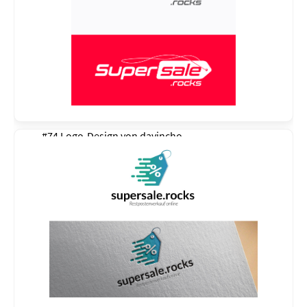
#74 Logo-Design von
davincho