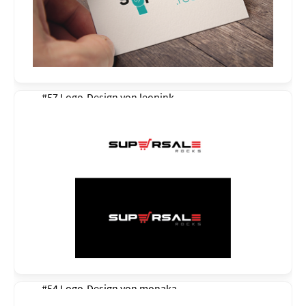
#57 Logo-Design von
leopink
#54 Logo-Design von
monaka