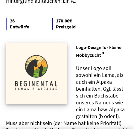
Hintergrund auftauchen: Ein A..
26
170,00€
Entwürfe
Preisgeld
Logo-Design für kleine
"
Hobbyzucht
Unser Logo soll
sowohl ein Lama, als
auch ein Alpaka
beinhalten. Ggf. lässt
sich ein Buchstabe
unseres Namens wie
ein Lama bzw. Alpaka
gestalten (b oder l).
Muss aber nicht sein (der Name hat keine Priorität!)
Das Logo sollte als Vectorgrafik zur Verfügung gestellt