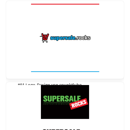
#91 Logo-Design von
cpunktlubo