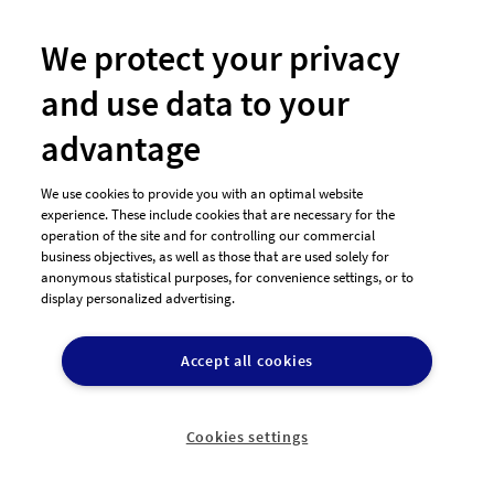
werden, damit es sich für P..
We protect your privacy
113
400,00€
and use data to your
Entwürfe
Preisgeld
advantage
We use cookies to provide you with an optimal website
experience. These include cookies that are necessary for the
operation of the site and for controlling our commercial
business objectives, as well as those that are used solely for
anonymous statistical purposes, for convenience settings, or to
display personalized advertising.
designenlassen.de ist eine einfache, schnelle und risikolose
Alternative um ein professionelles Design zu einem
Accept all cookies
bezahlbaren Preis zu bekommen.
Cookies settings
Jetzt Design erstellen