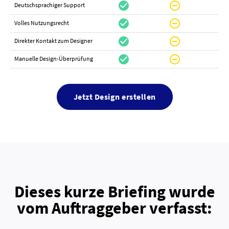
check_circle
do_not_disturb_on
canc
Deutschsprachiger Support
check_circle
do_not_disturb_on
do_not_distur
Volles Nutzungsrecht
check_circle
do_not_disturb_on
canc
Direkter Kontakt zum Designer
check_circle
do_not_disturb_on
canc
Manuelle Design-Überprüfung
Jetzt Design erstellen
Dieses kurze Briefing wurde
vom Auftraggeber verfasst: