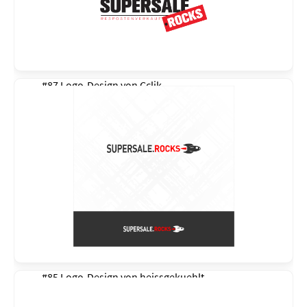
#87 Logo-Design von
Cclik
#85 Logo-Design von
heissgekuehlt