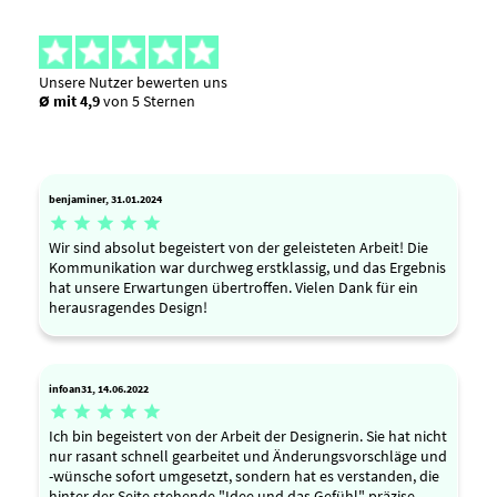
Unsere Nutzer bewerten uns
Ø mit 4,9
von 5 Sternen
benjaminer, 31.01.2024





Wir sind absolut begeistert von der geleisteten Arbeit! Die
Kommunikation war durchweg erstklassig, und das Ergebnis
hat unsere Erwartungen übertroffen. Vielen Dank für ein
herausragendes Design!
infoan31, 14.06.2022





Ich bin begeistert von der Arbeit der Designerin. Sie hat nicht
nur rasant schnell gearbeitet und Änderungsvorschläge und
-wünsche sofort umgesetzt, sondern hat es verstanden, die
hinter der Seite stehende "Idee und das Gefühl" präzise,