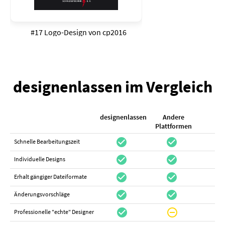
#17 Logo-Design von
cp2016
designenlassen im Vergleich
designenlassen
Andere
K
Plattformen
check_circle
check_circle
check_cir
Schnelle Bearbeitungszeit
check_circle
check_circle
do_not_distur
Individuelle Designs
check_circle
check_circle
canc
Erhalt gängiger Dateiformate
check_circle
check_circle
canc
Änderungsvorschläge
check_circle
do_not_disturb_on
canc
Professionelle "echte" Designer