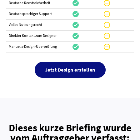
check_circle
do_not_disturb_on
canc
Deutsche Rechtssicherheit
check_circle
do_not_disturb_on
canc
Deutschsprachiger Support
check_circle
do_not_disturb_on
do_not_distur
Volles Nutzungsrecht
check_circle
do_not_disturb_on
canc
Direkter Kontakt zum Designer
check_circle
do_not_disturb_on
canc
Manuelle Design-Überprüfung
Jetzt Design erstellen
Dieses kurze Briefing wurde
vom Auftraggeber verfasst: