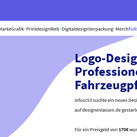
Marke
Grafik
+
Printdesign
Web
+
Digitaldesign
Verpackung
+
Merch
Full
Logo-Desig
Profession
Fahrzeugpf
infosc53 suchte ein neues Des
auf designenlassen.de gestart
Für ein Preisgeld von
170€
wu