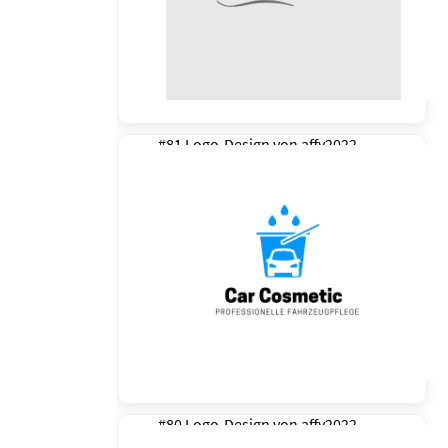
#81 Logo-Design von
affy2022
#80 Logo-Design von
affy2022