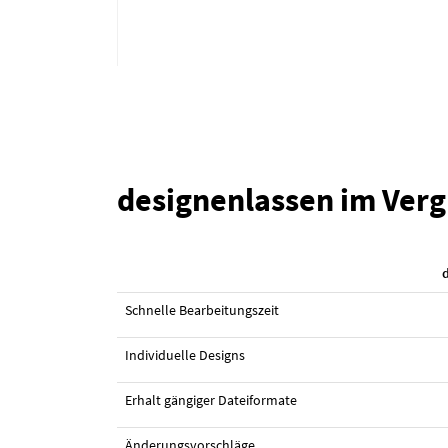
designenlassen im Verg
#71 Logo-Design von
gabby762
Schnelle Bearbeitungszeit
Individuelle Designs
Erhalt gängiger Dateiformate
Änderungsvorschläge