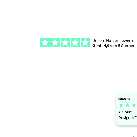
Unsere Nutzer bewerten
Ø mit 4,9
von 5 Sternen
infosc53



A Great
Designer?