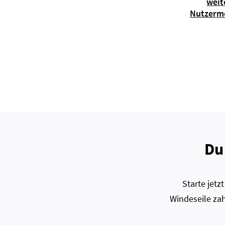
weit
Nutzerm
Du
Starte jet
Windeseile zah