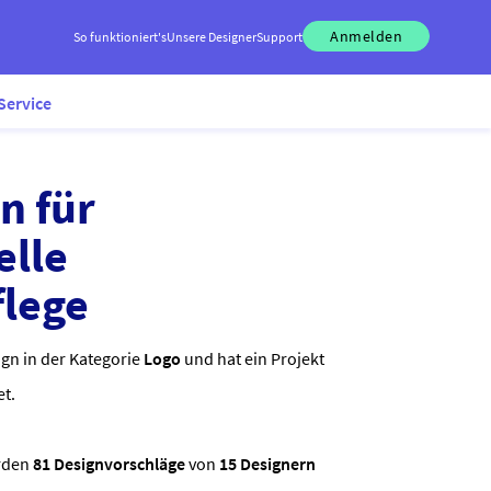
Anmelden
So funktioniert's
Unsere Designer
Support
Service
n für
elle
lege
ign in der Kategorie
Logo
und hat ein Projekt
et.
rden
81 Designvorschläge
von
15 Designern