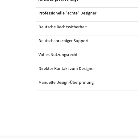
Professionelle "echte" Designer
Deutsche Rechtssicherheit
#70 Logo-Design von
gabby762
Deutschsprachiger Support
Volles Nutzungsrecht
Direkter Kontakt zum Designer
Manuelle Design-Überprüfung
#61 Logo-Design von
davincho