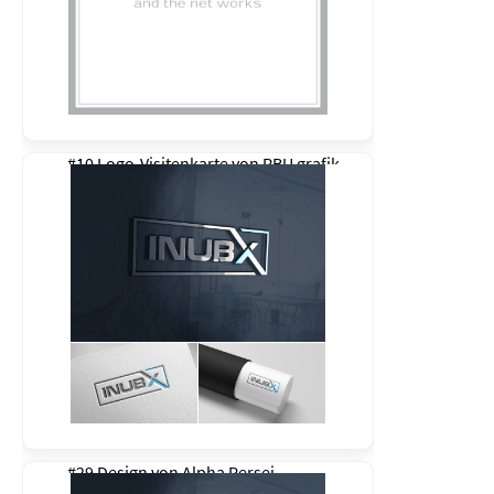
#10 Logo-Visitenkarte von
RBU grafik
#29 Design von
Alpha Persei