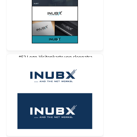
#52 Logo-Visitenkarte von
cleopatra