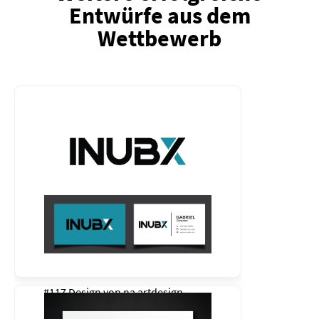
Entwürfe aus dem
Wettbewerb
#117 Design von
na artdesign