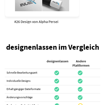
#26 Design von
Alpha Persei
designenlassen im Vergleich
designenlassen
Andere
K
Plattformen
check_circle
check_circle
check_cir
Schnelle Bearbeitungszeit
check_circle
check_circle
do_not_distur
Individuelle Designs
check_circle
check_circle
canc
Erhalt gängiger Dateiformate
check_circle
check_circle
canc
Änderungsvorschläge