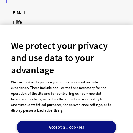
E-Mail
Hilfe
Newsletter
So funktioniert's
We protect your privacy
and use data to your
Unsere Zahlungsarten
advantage
We use cookies to provide you with an optimal website
experience. These include cookies that are necessary for the
operation of the site and for controlling our commercial
business objectives, as well as those that are used solely for
anonymous statistical purposes, for convenience settings, or to
display personalized advertising.
© 2026 designenlassen.de
AGB Auftraggeber
Accept all cookies
AGB Dienstleister
Datenschutz
Impressum