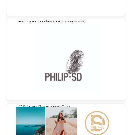
#23 Logo-Design von
S GRAPHICS
#19 Logo-Design von
Caja