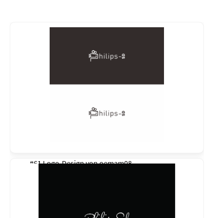
#61 Logo-Design von
oemam08