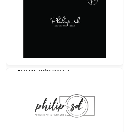
#42 Logo-Design von
SREE