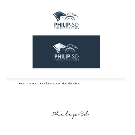
#50 Logo-Design von
davincho