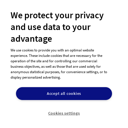
Markenanmeldung
We protect your privacy
Logo-Shop
and use data to your
Designer finden
advantage
Grafikdesigner in der Nähe
We use cookies to provide you with an optimal website
Über designenlassen.de
experience. These include cookies that are necessary for the
operation of the site and for controlling our commercial
business objectives, as well as those that are used solely for
Blog
anonymous statistical purposes, for convenience settings, or to
Presse
display personalized advertising.
Jobs
Accept all cookies
Unsere Partner
Als Designer mitmachen
Cookies settings
Kontakt & Hilfe