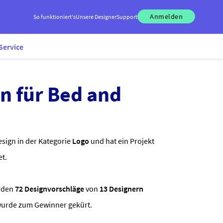
Anmelden
So funktioniert's
Unsere Designer
Support
Service
n für Bed and
esign in der Kategorie
Logo
und hat ein Projekt
et.
rden
72 Designvorschläge
von
13 Designern
 wurde zum Gewinner gekürt.