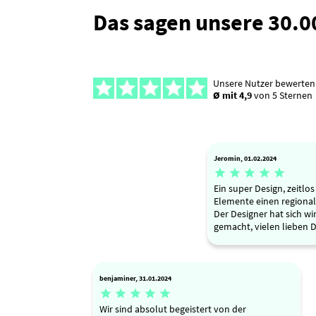
Das sagen unsere 30.
Unsere Nutzer bewerten
Ø mit 4,9
von 5 Sternen
Jeromin, 01.02.2024





Ein super Design, zeitlo
Elemente einen regional
Der Designer hat sich w
gemacht, vielen lieben 
benjaminer, 31.01.2024





Wir sind absolut begeistert von der