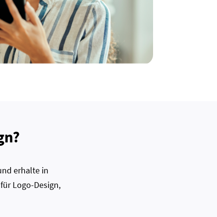
gn?
nd erhalte in
 für Logo-Design,