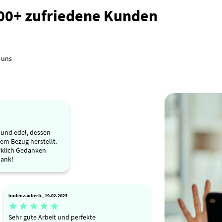
000+ zufriedene Kunden
 uns
s und edel, dessen
em Bezug herstellt.
irklich Gedanken
Dank!
budenzauberfc, 19.02.2023





Sehr gute Arbeit und perfekte