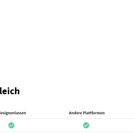
leich
designenlassen
Andere Plattformen
check_circle
check_circle