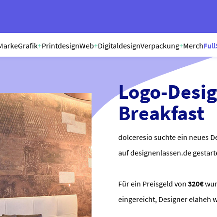
Marke
Grafik
+
Printdesign
Web
+
Digitaldesign
Verpackung
+
Merch
Full
Logo-Desig
Breakfast
dolceresio suchte ein neues D
auf designenlassen.de gestart
Für ein Preisgeld von
320€
wu
eingereicht, Designer elaheh