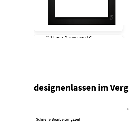
#11 Logo-Design von
LG
designenlassen im Verg
#7 Logo-Design von
ShivaDesign
Schnelle Bearbeitungszeit