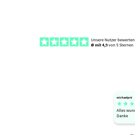
Unsere Nutzer bewerten
Ø mit 4,9
von 5 Sternen
michaelpr6



Alles wun
Danke