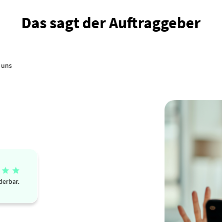
Das sagt der Auftraggeber
 uns


derbar.