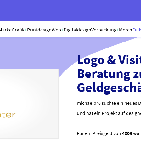
Marke
Grafik
+
Printdesign
Web
+
Digitaldesign
Verpackung
+
Merch
Full
Logo & Visi
Beratung z
Geldgesch
michaelpr6 suchte ein neues D
und hat ein Projekt auf design
Für ein Preisgeld von
400€
wu