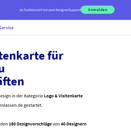
Anmelden
So funktioniert's
Unsere Designer
Support
Service
tenkarte für
u
äften
esign in der Kategorie
Logo & Visitenkarte
enlassen.de gestartet.
rden
180 Designvorschläge
von
40 Designern