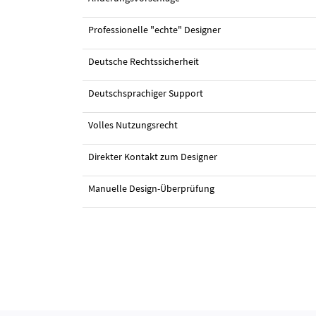
Professionelle "echte" Designer
Deutsche Rechtssicherheit
#149 Logo-Visitenkarte von
davincho
Deutschsprachiger Support
Volles Nutzungsrecht
Direkter Kontakt zum Designer
Manuelle Design-Überprüfung
#148 Logo-Visitenkarte von
davincho