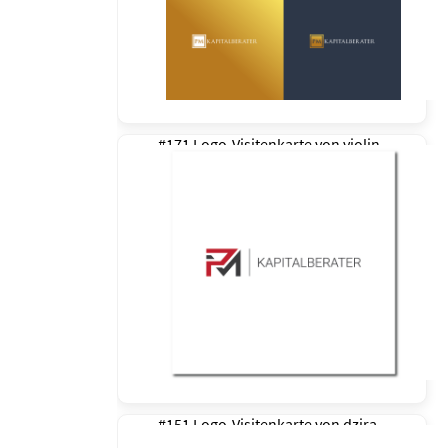
#171 Logo-Visitenkarte von
violin
#151 Logo-Visitenkarte von
dzira