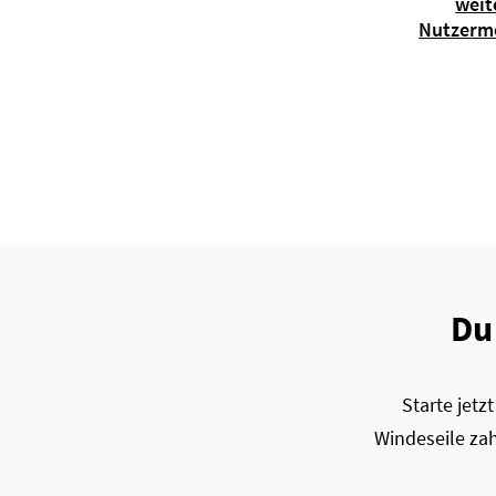
weit
Nutzerm
Du
Starte jet
Windeseile zah