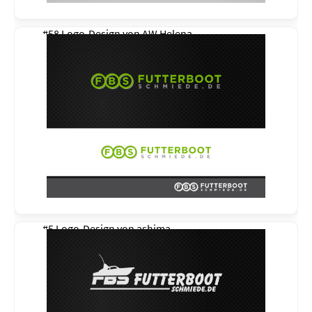
#58 Logo-Design von
AW Helena
#5 Logo-Design von
ashima