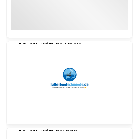
#29 Logo-Design von
Dizajner
#36 Logo-Design von
womey