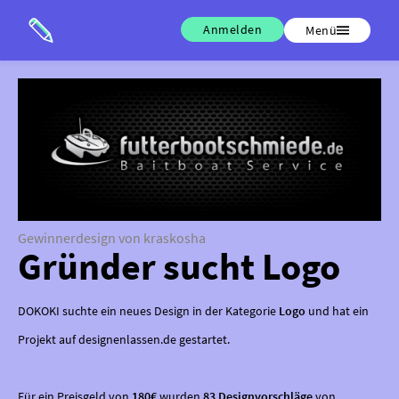
Anmelden
Menü
Gewinnerdesign von kraskosha
Gründer sucht Logo
DOKOKI suchte ein neues Design in der Kategorie
Logo
und hat ein
Projekt auf designenlassen.de gestartet.
Für ein Preisgeld von
180€
wurden
83 Designvorschläge
von