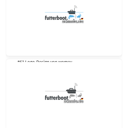
#61 Logo-Design von
womey