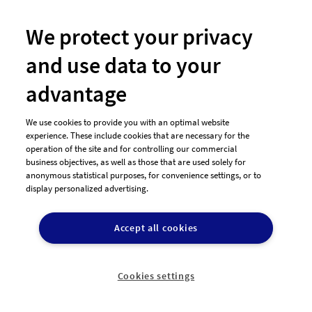
Kontakt & Hilfe
We protect your privacy
and use data to your
E-Mail
advantage
Hilfe
Newsletter
We use cookies to provide you with an optimal website
So funktioniert's
experience. These include cookies that are necessary for the
operation of the site and for controlling our commercial
business objectives, as well as those that are used solely for
Unsere Zahlungsarten
anonymous statistical purposes, for convenience settings, or to
display personalized advertising.
Accept all cookies
Cookies settings