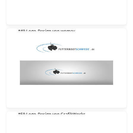
#49 Logo-Design von
womey
#59 Logo-Design von
GrafikWorks