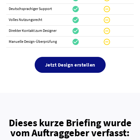
check_circle
do_not_disturb_on
canc
Deutschsprachiger Support
check_circle
do_not_disturb_on
do_not_distur
Volles Nutzungsrecht
check_circle
do_not_disturb_on
canc
Direkter Kontakt zum Designer
check_circle
do_not_disturb_on
canc
Manuelle Design-Überprüfung
Jetzt Design erstellen
Dieses kurze Briefing wurde
vom Auftraggeber verfasst: