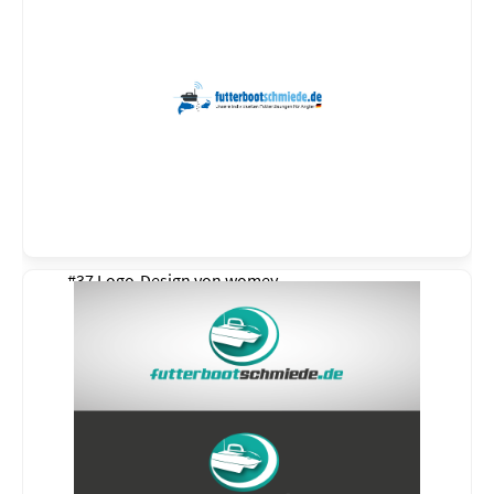
#37 Logo-Design von
womey