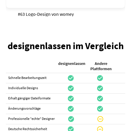
#63 Logo-Design von
womey
designenlassen im Vergleich
designenlassen
Andere
K
Plattformen
check_circle
check_circle
check_cir
Schnelle Bearbeitungszeit
check_circle
check_circle
do_not_distur
Individuelle Designs
check_circle
check_circle
canc
Erhalt gängiger Dateiformate
check_circle
check_circle
canc
Änderungsvorschläge
check_circle
do_not_disturb_on
canc
Professionelle "echte" Designer
check_circle
do_not_disturb_on
canc
Deutsche Rechtssicherheit