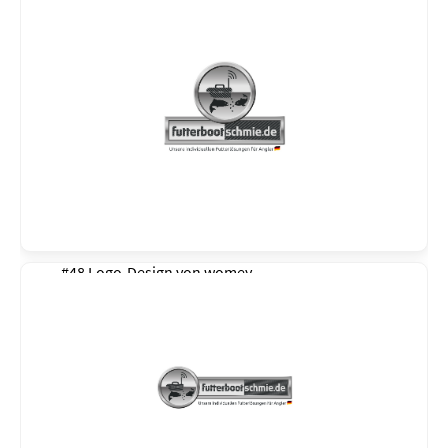
#48 Logo-Design von
womey