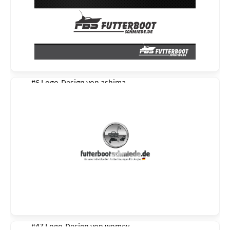
#6 Logo-Design von
ashima
#47 Logo-Design von
womey