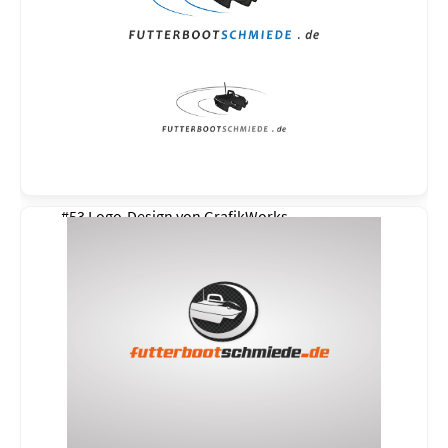
#53 Logo-Design von
GrafikWorks