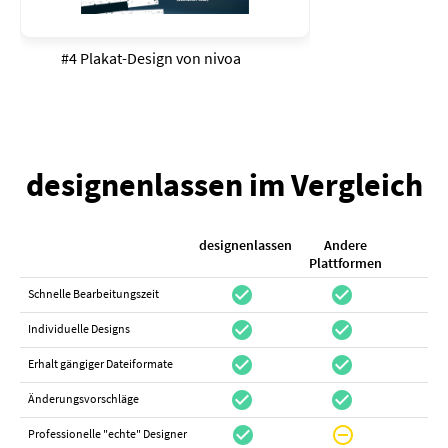
#4 Plakat-Design von
nivoa
designenlassen im Vergleich
designenlassen
Andere
K
Plattformen
check_circle
check_circle
check_cir
Schnelle Bearbeitungszeit
check_circle
check_circle
do_not_distur
Individuelle Designs
check_circle
check_circle
canc
Erhalt gängiger Dateiformate
check_circle
check_circle
canc
Änderungsvorschläge
check_circle
do_not_disturb_on
canc
Professionelle "echte" Designer