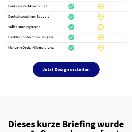
check_circle
do_not_disturb_on
canc
Deutsche Rechtssicherheit
check_circle
do_not_disturb_on
canc
Deutschsprachiger Support
check_circle
do_not_disturb_on
do_not_distur
Volles Nutzungsrecht
check_circle
do_not_disturb_on
canc
Direkter Kontakt zum Designer
check_circle
do_not_disturb_on
canc
Manuelle Design-Überprüfung
Jetzt Design erstellen
Dieses kurze Briefing wurde