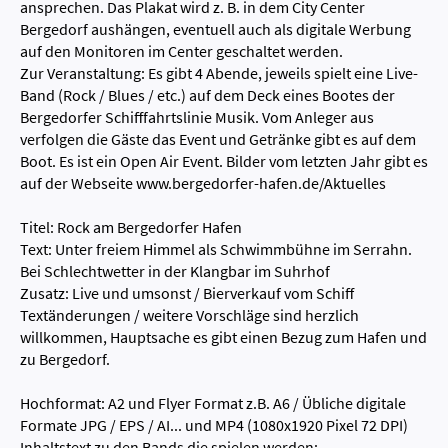
ansprechen. Das Plakat wird z. B. in dem City Center
Bergedorf aushängen, eventuell auch als digitale Werbung
auf den Monitoren im Center geschaltet werden.
Zur Veranstaltung: Es gibt 4 Abende, jeweils spielt eine Live-
Band (Rock / Blues / etc.) auf dem Deck eines Bootes der
Bergedorfer Schifffahrtslinie Musik. Vom Anleger aus
verfolgen die Gäste das Event und Getränke gibt es auf dem
Boot. Es ist ein Open Air Event. Bilder vom letzten Jahr gibt es
auf der Webseite www.bergedorfer-hafen.de/Aktuelles
Titel: Rock am Bergedorfer Hafen
Text: Unter freiem Himmel als Schwimmbühne im Serrahn.
Bei Schlechtwetter in der Klangbar im Suhrhof
Zusatz: Live und umsonst / Bierverkauf vom Schiff
Textänderungen / weitere Vorschläge sind herzlich
willkommen, Hauptsache es gibt einen Bezug zum Hafen und
zu Bergedorf.
Hochformat: A2 und Flyer Format z.B. A6 / Übliche digitale
Formate JPG / EPS / AI... und MP4 (1080x1920 Pixel 72 DPI)
Inhaltstext zu den Bands die spielen werden: