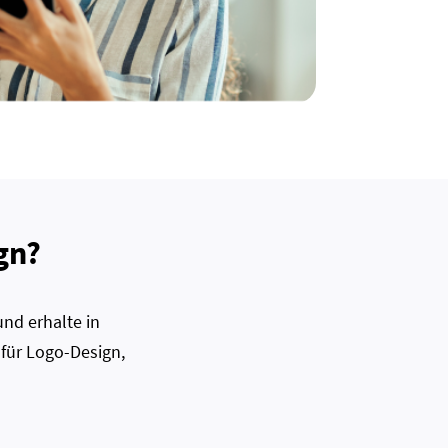
gn?
nd erhalte in
 für Logo-Design,