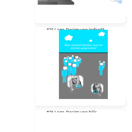
#26 Logo-Design von
indivstil
#25 Logo-Design von
bilis