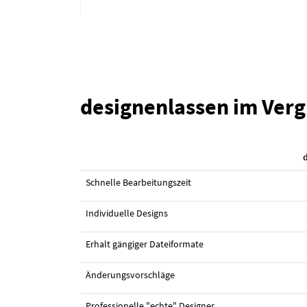
designenlassen im Verg
#23 Logo-Design von
bilis
Schnelle Bearbeitungszeit
Individuelle Designs
Erhalt gängiger Dateiformate
Änderungsvorschläge
Professionelle "echte" Designer