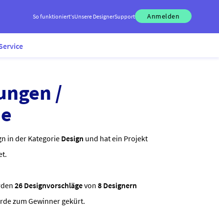
Anmelden
So funktioniert's
Unsere Designer
Support
Service
ungen /
me
gn in der Kategorie
Design
und hat ein Projekt
et.
rden
26 Designvorschläge
von
8 Designern
urde zum Gewinner gekürt.