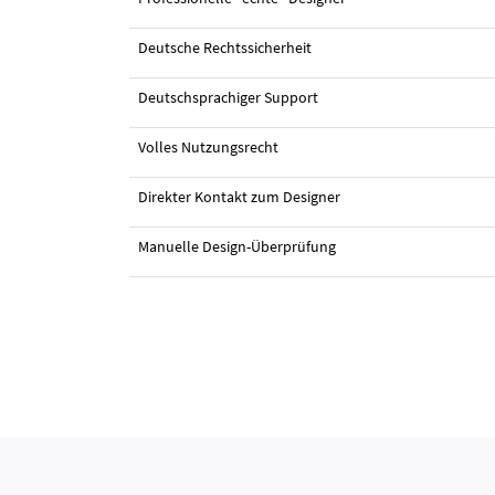
Deutsche Rechtssicherheit
#22 Logo-Design von
Sirmoo
Deutschsprachiger Support
Volles Nutzungsrecht
Direkter Kontakt zum Designer
Manuelle Design-Überprüfung
#21 Logo-Design von
Sirmoo