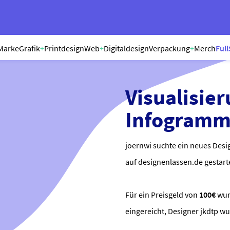
Marke
Grafik
+
Printdesign
Web
+
Digitaldesign
Verpackung
+
Merch
Full
Visualisier
Infogram
joernwi suchte ein neues Desi
auf designenlassen.de gestart
Für ein Preisgeld von
100€
wu
eingereicht, Designer jkdtp w