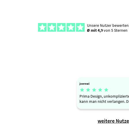
Unsere Nutzer bewerten
Ø mit 4,9
von 5 Sternen
joernwi





Prima Design, unkomplizier
kann man nicht verlangen. 
weitere Nutz