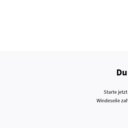
Du
Starte jet
Windeseile zah