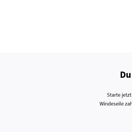
Du
Starte jet
Windeseile zah