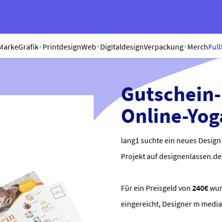
Marke
Grafik
+
Printdesign
Web
+
Digitaldesign
Verpackung
+
Merch
Full
Gutschein-
Online-Yog
lang1 suchte ein neues Design
Projekt auf designenlassen.de 
Für ein Preisgeld von
240€
wu
eingereicht, Designer m medi