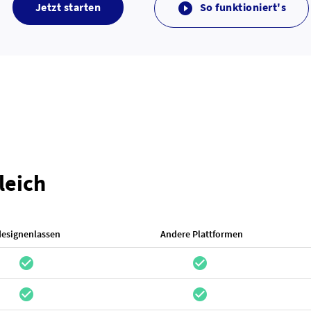
Jetzt starten
So funktioniert's

leich
designenlassen
Andere Plattformen
check_circle
check_circle
check_circle
check_circle