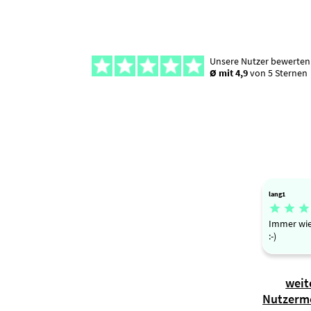
Unsere Nutzer bewerten
Ø mit 4,9
von 5 Sternen
lang1



Immer wie
:-)
weit
Nutzerm