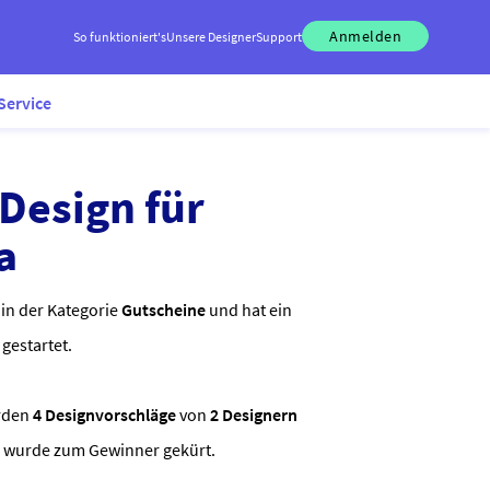
Anmelden
So funktioniert's
Unsere Designer
Support
Service
Design für
a
 in der Kategorie
Gutscheine
und hat ein
gestartet.
rden
4 Designvorschläge
von
2 Designern
a wurde zum Gewinner gekürt.