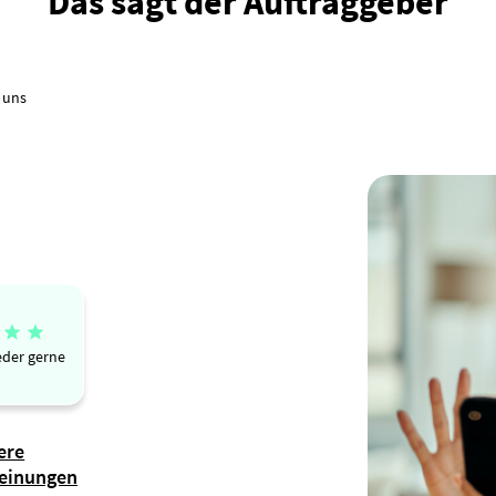
Das sagt der Auftraggeber
 uns


der gerne
ere
einungen