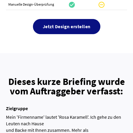
check_circle
do_not_disturb_on
canc
Manuelle Design-Überprüfung
Jetzt Design erstellen
Dieses kurze Briefing wurde
vom Auftraggeber verfasst:
Zielgruppe
Mein 'Firmenname' lautet 'Rosa Karamell'. Ich gehe zu den
Leuten nach Hause
und Backe mit Ihnen zusammen. Mehr als