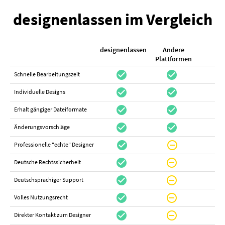
designenlassen im Vergleich
designenlassen
Andere
K
Plattformen
check_circle
check_circle
check_cir
Schnelle Bearbeitungszeit
check_circle
check_circle
do_not_distur
Individuelle Designs
check_circle
check_circle
canc
Erhalt gängiger Dateiformate
check_circle
check_circle
canc
Änderungsvorschläge
check_circle
do_not_disturb_on
canc
Professionelle "echte" Designer
check_circle
do_not_disturb_on
canc
Deutsche Rechtssicherheit
check_circle
do_not_disturb_on
canc
Deutschsprachiger Support
check_circle
do_not_disturb_on
do_not_distur
Volles Nutzungsrecht
check_circle
do_not_disturb_on
canc
Direkter Kontakt zum Designer