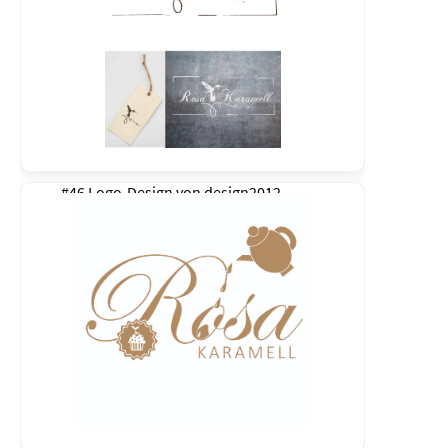
#46 Logo-Design von
design2012