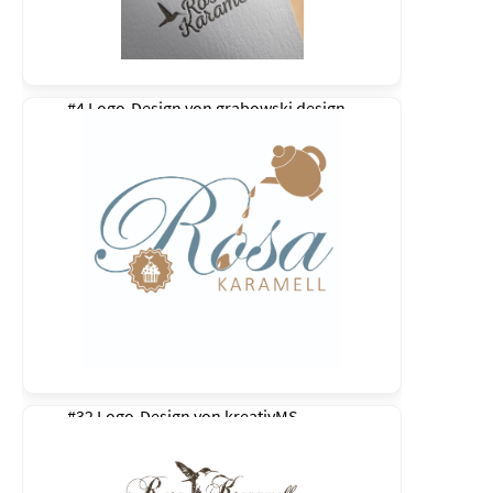
#4 Logo-Design von
grabowski design
#32 Logo-Design von
kreativMS