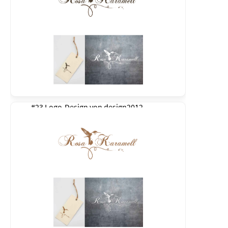
#23 Logo-Design von
design2012