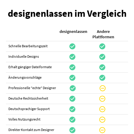
designenlassen im Vergleich
designenlassen
Andere
K
Plattformen
check_circle
check_circle
check_cir
Schnelle Bearbeitungszeit
check_circle
check_circle
do_not_distur
Individuelle Designs
check_circle
check_circle
canc
Erhalt gängiger Dateiformate
check_circle
check_circle
canc
Änderungsvorschläge
check_circle
do_not_disturb_on
canc
Professionelle "echte" Designer
check_circle
do_not_disturb_on
canc
Deutsche Rechtssicherheit
check_circle
do_not_disturb_on
canc
Deutschsprachiger Support
check_circle
do_not_disturb_on
do_not_distur
Volles Nutzungsrecht
check_circle
do_not_disturb_on
canc
Direkter Kontakt zum Designer