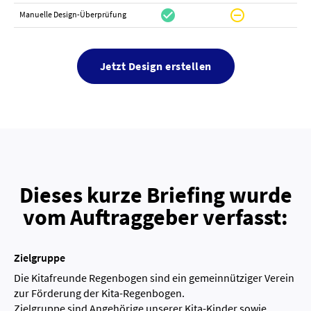
check_circle
do_not_disturb_on
canc
Manuelle Design-Überprüfung
Jetzt Design erstellen
Dieses kurze Briefing wurde
vom Auftraggeber verfasst:
Zielgruppe
Die Kitafreunde Regenbogen sind ein gemeinnütziger Verein
zur Förderung der Kita-Regenbogen.
Zielgruppe sind Angehörige unserer Kita-Kinder sowie