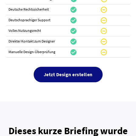
check_circle
do_not_disturb_on
canc
Deutsche Rechtssicherheit
check_circle
do_not_disturb_on
canc
Deutschsprachiger Support
check_circle
do_not_disturb_on
do_not_distur
Volles Nutzungsrecht
check_circle
do_not_disturb_on
canc
Direkter Kontakt zum Designer
check_circle
do_not_disturb_on
canc
Manuelle Design-Überprüfung
Jetzt Design erstellen
Dieses kurze Briefing wurde