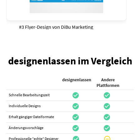
#3 Flyer-Design von
DiBu Marketing
designenlassen im Vergleich
designenlassen
Andere
K
Plattformen
check_circle
check_circle
check_cir
Schnelle Bearbeitungszeit
check_circle
check_circle
do_not_distur
Individuelle Designs
check_circle
check_circle
canc
Erhalt gängiger Dateiformate
check_circle
check_circle
canc
Änderungsvorschläge
check_circle
do_not_disturb_on
canc
Professionelle "echte" Designer