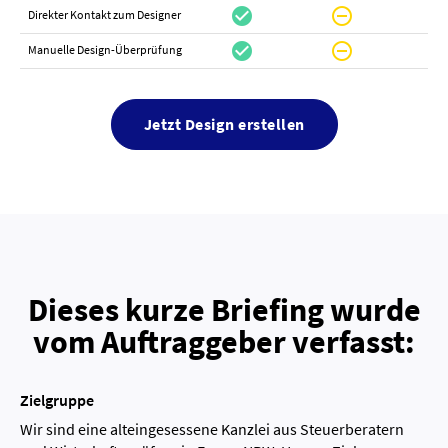
check_circle
do_not_disturb_on
canc
Direkter Kontakt zum Designer
check_circle
do_not_disturb_on
canc
Manuelle Design-Überprüfung
Jetzt Design erstellen
Dieses kurze Briefing wurde
vom Auftraggeber verfasst:
Zielgruppe
Wir sind eine alteingesessene Kanzlei aus Steuerberatern