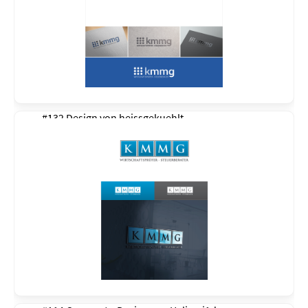
#132 Design von
heissgekuehlt