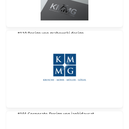
#110 Design von
grabowski design
#101 Corporate-Design von
jankidausat