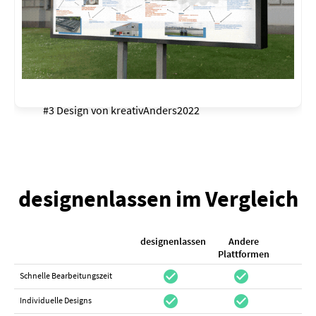
#3 Design von
kreativAnders2022
designenlassen im Vergleich
designenlassen
Andere
K
Plattformen
check_circle
check_circle
check_cir
Schnelle Bearbeitungszeit
check_circle
check_circle
do_not_distur
Individuelle Designs