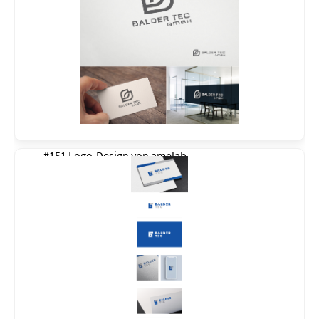
#151 Logo-Design von
amelab