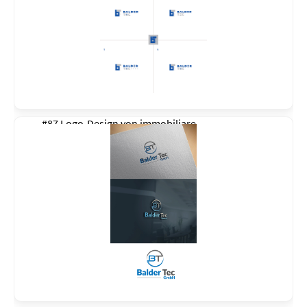
#87 Logo-Design von
immobiliare