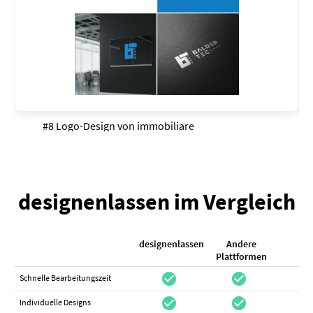
#8 Logo-Design von
immobiliare
designenlassen im Vergleich
designenlassen
Andere
K
Plattformen
check_circle
check_circle
check_cir
Schnelle Bearbeitungszeit
check_circle
check_circle
do_not_distur
Individuelle Designs