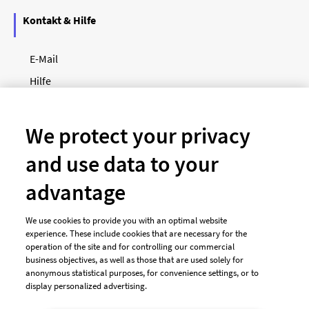
Kontakt & Hilfe
E-Mail
Hilfe
Newsletter
So funktioniert's
We protect your privacy
and use data to your
Unsere Zahlungsarten
advantage
We use cookies to provide you with an optimal website
experience. These include cookies that are necessary for the
operation of the site and for controlling our commercial
business objectives, as well as those that are used solely for
anonymous statistical purposes, for convenience settings, or to
display personalized advertising.
© 2026 designenlassen.de
AGB Auftraggeber