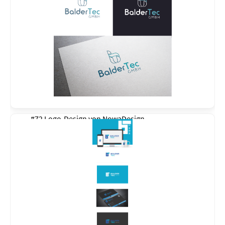
#72 Logo-Design von
NowaDesign