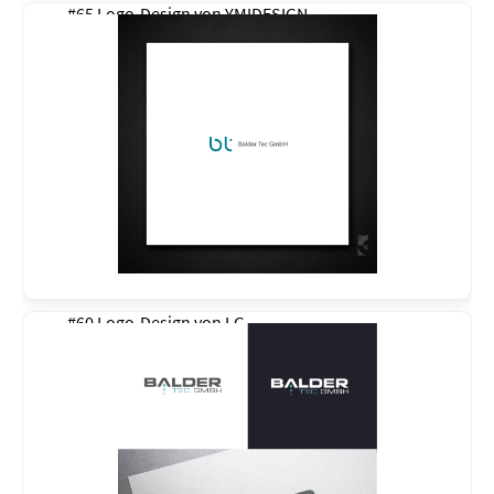
#65 Logo-Design von
YMIDESIGN
#60 Logo-Design von
LG