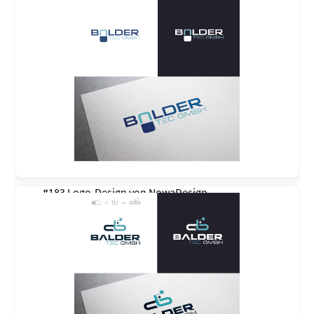
#183 Logo-Design von
NowaDesign