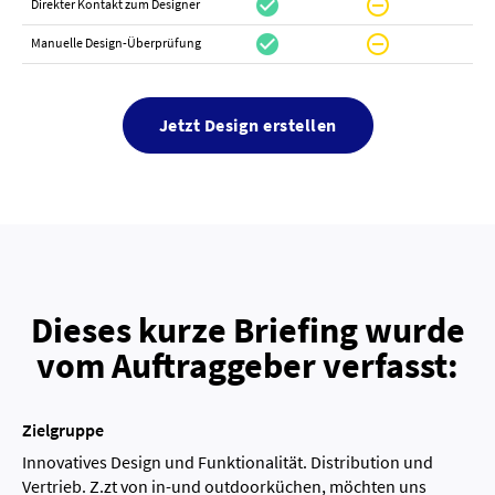
check_circle
do_not_disturb_on
canc
Direkter Kontakt zum Designer
check_circle
do_not_disturb_on
canc
Manuelle Design-Überprüfung
Jetzt Design erstellen
Dieses kurze Briefing wurde
vom Auftraggeber verfasst:
Zielgruppe
Innovatives Design und Funktionalität. Distribution und
Vertrieb. Z.zt von in-und outdoorküchen, möchten uns