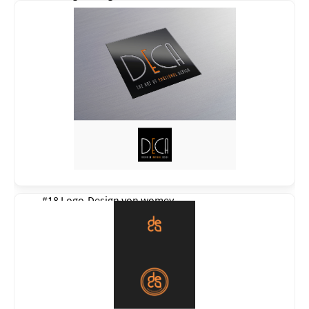
#18 Logo-Design von
womey