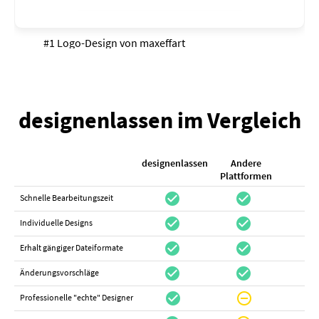
#1 Logo-Design von
maxeffart
designenlassen im Vergleich
designenlassen
Andere
K
Plattformen
check_circle
check_circle
check_cir
Schnelle Bearbeitungszeit
check_circle
check_circle
do_not_distur
Individuelle Designs
check_circle
check_circle
canc
Erhalt gängiger Dateiformate
check_circle
check_circle
canc
Änderungsvorschläge
check_circle
do_not_disturb_on
canc
Professionelle "echte" Designer