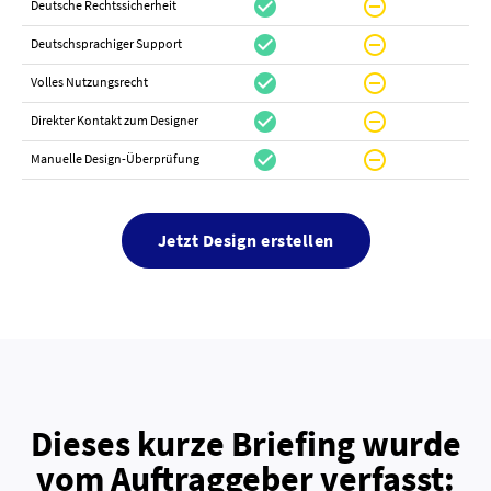
check_circle
do_not_disturb_on
canc
Deutsche Rechtssicherheit
check_circle
do_not_disturb_on
canc
Deutschsprachiger Support
check_circle
do_not_disturb_on
do_not_distur
Volles Nutzungsrecht
check_circle
do_not_disturb_on
canc
Direkter Kontakt zum Designer
check_circle
do_not_disturb_on
canc
Manuelle Design-Überprüfung
Jetzt Design erstellen
Dieses kurze Briefing wurde
vom Auftraggeber verfasst: