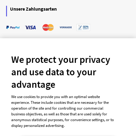
Unsere Zahlungsarten
We protect your privacy
and use data to your
© 2026 designenlassen.de
AGB Auftraggeber
AGB Dienstleister
Datenschutz
Impressum
advantage
Vergütungsregeln
Cookie-Einstellungen
We use cookies to provide you with an optimal website

DE
experience. These include cookies that are necessary for the
operation of the site and for controlling our commercial
business objectives, as well as those that are used solely for
anonymous statistical purposes, for convenience settings, or to
display personalized advertising.