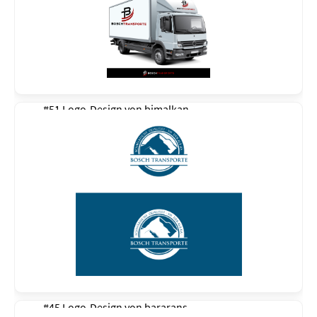
#51 Logo-Design von
bimalkan
#45 Logo-Design von
bararans