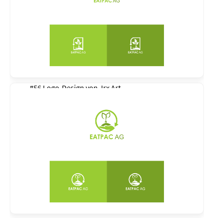
#56 Logo-Design von
Jrx Art