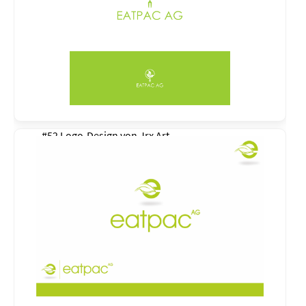
#52 Logo-Design von
Jrx Art