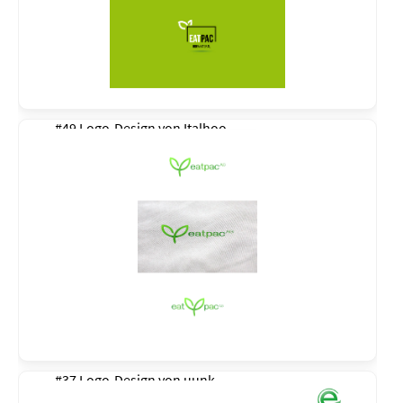
#49 Logo-Design von
Italhoo
#37 Logo-Design von
uunk