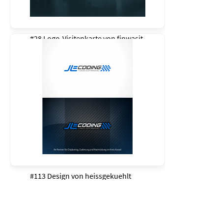
#28 Logo-Visitenkarte von
finwasit
#113 Design von
heissgekuehlt