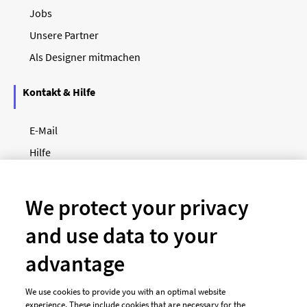
Jobs
Unsere Partner
Als Designer mitmachen
Kontakt & Hilfe
E-Mail
Hilfe
Newsletter
So funktioniert's
We protect your privacy
and use data to your
Unsere Zahlungsarten
advantage
We use cookies to provide you with an optimal website
experience. These include cookies that are necessary for the