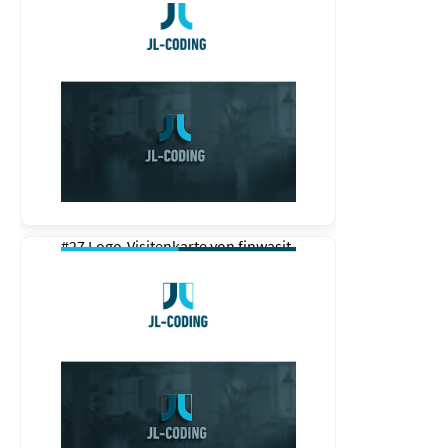
#27 Logo-Visitenkarte von
finwasit